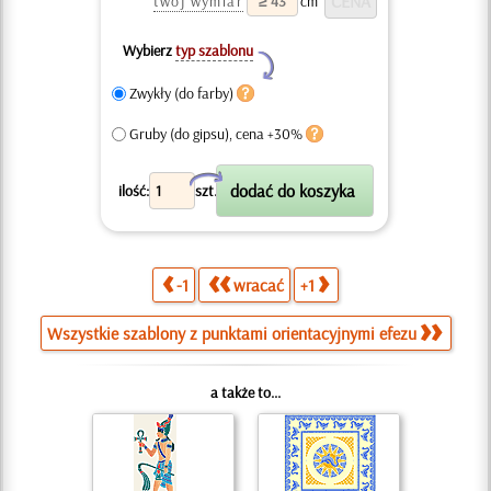
twój wymiar
cm
Wybierz
typ szablonu
Y
Zwykły (do farby)
Gruby (do gipsu), cena +30%
X
ilość:
szt.
-1
wracać
+1
Wszystkie szablony z punktami orientacyjnymi efezu
a także to...