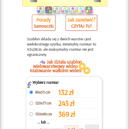
Porady
Jak zamówić?
Samouczki
CZYTAJ TU!
Szablon składa się z dwóch warstw i jest
wielokrotnego użytku, minimalny rozmiar to
43x28cm, ale maksymalny rozmiar nie jest
ograniczony.
O
Jak działa szablon
wielowarstwowy wideo
.
Malowanie wałkiem wideo:
Wybierz rozmiar
Z
132
zł
86x55 cm
243
zł
120x77 cm
369
zł
150x96 cm
... lub ...