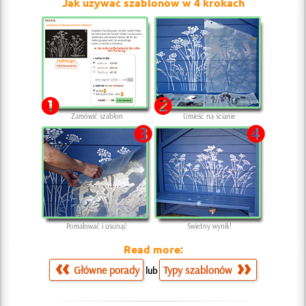
Jak używać szablonów w 4 krokach
Zamówić szablon
Umieść na ścianie
Pomalować i usunąć
Świetny wynik!
Read more:
Główne porady
Typy szablonów
lub