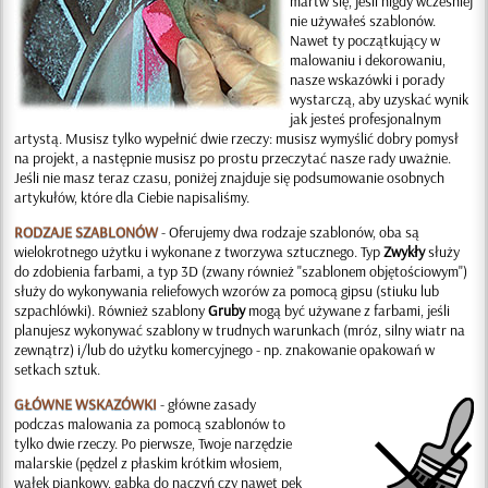
martw się, jeśli nigdy wcześniej
nie używałeś szablonów.
Nawet ty początkujący w
malowaniu i dekorowaniu,
nasze wskazówki i porady
wystarczą, aby uzyskać wynik
jak jesteś profesjonalnym
artystą. Musisz tylko wypełnić dwie rzeczy: musisz wymyślić dobry pomysł
na projekt, a następnie musisz po prostu przeczytać nasze rady uważnie.
Jeśli nie masz teraz czasu, poniżej znajduje się podsumowanie osobnych
artykułów, które dla Ciebie napisaliśmy.
RODZAJE SZABLONÓW
- Oferujemy dwa rodzaje szablonów, oba są
wielokrotnego użytku i wykonane z tworzywa sztucznego. Typ
Zwykły
służy
do zdobienia farbami, a typ 3D (zwany również "szablonem objętościowym")
służy do wykonywania reliefowych wzorów za pomocą gipsu (stiuku lub
szpachlówki). Również szablony
Gruby
mogą być używane z farbami, jeśli
planujesz wykonywać szablony w trudnych warunkach (mróz, silny wiatr na
zewnątrz) i/lub do użytku komercyjnego - np. znakowanie opakowań w
setkach sztuk.
GŁÓWNE WSKAZÓWKI
- główne zasady
podczas malowania za pomocą szablonów to
tylko dwie rzeczy. Po pierwsze, Twoje narzędzie
malarskie (pędzel z płaskim krótkim włosiem,
wałek piankowy, gąbka do naczyń czy nawet pęk