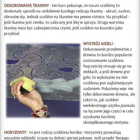
DEKOROWANIE TKANINY
- ten kurs pokazuje, że nasze szablony to
doskonały sposób na ozdobienie każdego rodzaju tkaniny - ubrań, zasłon,
obrusów itp. Jednak szablon na tkaninie ma pewne różnice. Na przykład -
jeśli tkanina jest cienka, to zalecany jest klej w sprayu. Druga warstwa
tkaniny musi być zabezpieczona czymś, jeśli szablon na koszulce jako
przykład.
WYSTRÓJ MEBLI
-
Dekorowanie przedmiotów z
drewna to bardzo popularne
zastosowanie szablonu.
Najczęściej stosuje się go na
meblach, a jeśli drewno jest
gołe, to wykonanie na nim
szablonu jest najłatwiejszym
zadaniem. Pokażemy więc nie
tylko dekorowanie drewna, ale
także to, jak szablon
wielokrotnego użytku pozwala
na łączenie jego części w celu
uzyskania bardziej
skomplikowanego motywu.
HORYZONTY
- to jest rodzaj szablonu bordiur. Horyzonty pozwalają
wizualnie oddzielić ścianę na dolnej i górnej połowie. Jeśli projekt Twojego