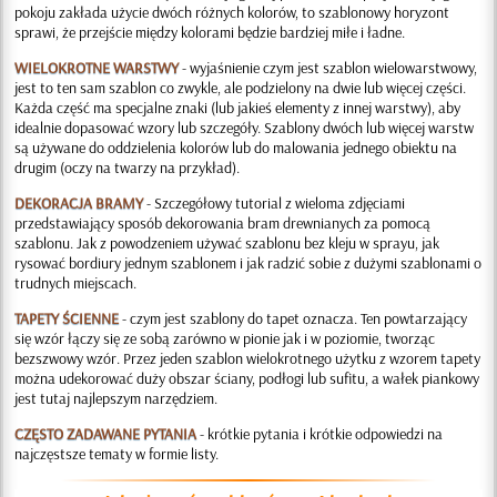
pokoju zakłada użycie dwóch różnych kolorów, to szablonowy horyzont
sprawi, że przejście między kolorami będzie bardziej miłe i ładne.
WIELOKROTNE WARSTWY
- wyjaśnienie czym jest szablon wielowarstwowy,
jest to ten sam szablon co zwykle, ale podzielony na dwie lub więcej części.
Każda część ma specjalne znaki (lub jakieś elementy z innej warstwy), aby
idealnie dopasować wzory lub szczegóły. Szablony dwóch lub więcej warstw
są używane do oddzielenia kolorów lub do malowania jednego obiektu na
drugim (oczy na twarzy na przykład).
DEKORACJA BRAMY
- Szczegółowy tutorial z wieloma zdjęciami
przedstawiający sposób dekorowania bram drewnianych za pomocą
szablonu. Jak z powodzeniem używać szablonu bez kleju w sprayu, jak
rysować bordiury jednym szablonem i jak radzić sobie z dużymi szablonami o
trudnych miejscach.
TAPETY ŚCIENNE
- czym jest szablony do tapet oznacza. Ten powtarzający
się wzór łączy się ze sobą zarówno w pionie jak i w poziomie, tworząc
bezszwowy wzór. Przez jeden szablon wielokrotnego użytku z wzorem tapety
można udekorować duży obszar ściany, podłogi lub sufitu, a wałek piankowy
jest tutaj najlepszym narzędziem.
CZĘSTO ZADAWANE PYTANIA
- krótkie pytania i krótkie odpowiedzi na
najczęstsze tematy w formie listy.