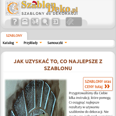
SZABLONY
Katalog
Przykłady
Samouczki
JAK UZYSKAĆ TO, CO NAJLEPSZE Z
SZABLONU
SZABLONY oras
CENY tutaj
Przygotowaliśmy dla Ciebie
kilka instrukcji, które pomogą
Ci osiągnąć najlepsze
rezultaty w używaniu
szablonów do dekoracji. Nie