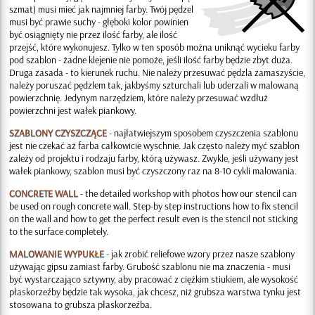
szmat) musi mieć jak najmniej farby. Twój pędzel
musi być prawie suchy - głęboki kolor powinien
być osiągnięty nie przez ilość farby, ale ilość
przejść, które wykonujesz. Tylko w ten sposób można uniknąć wycieku farby
pod szablon - żadne klejenie nie pomoże, jeśli ilość farby będzie zbyt duża.
Druga zasada - to kierunek ruchu. Nie należy przesuwać pędzla zamaszyście,
należy poruszać pędzlem tak, jakbyśmy szturchali lub uderzali w malowaną
powierzchnię. Jedynym narzędziem, które należy przesuwać wzdłuż
powierzchni jest wałek piankowy.
SZABLONY CZYSZCZĄCE
- najłatwiejszym sposobem czyszczenia szablonu
jest nie czekać aż farba całkowicie wyschnie. Jak często należy myć szablon
zależy od projektu i rodzaju farby, którą używasz. Zwykle, jeśli używany jest
wałek piankowy, szablon musi być czyszczony raz na 8-10 cykli malowania.
CONCRETE WALL
- the detailed workshop with photos how our stencil can
be used on rough concrete wall. Step-by step instructions how to fix stencil
on the wall and how to get the perfect result even is the stencil not sticking
to the surface completely.
MALOWANIE WYPUKŁE
- jak zrobić reliefowe wzory przez nasze szablony
używając gipsu zamiast farby. Grubość szablonu nie ma znaczenia - musi
być wystarczająco sztywny, aby pracować z ciężkim stiukiem, ale wysokość
płaskorzeźby będzie tak wysoka, jak chcesz, niż grubsza warstwa tynku jest
stosowana to grubsza płaskorzeźba.