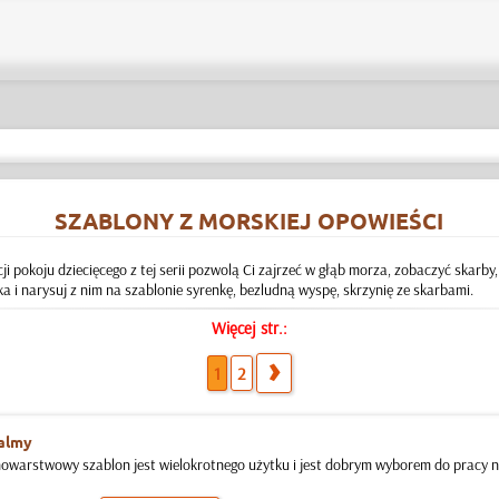
SZABLONY Z MORSKIEJ OPOWIEŚCI
ji pokoju dziecięcego z tej serii pozwolą Ci zajrzeć w głąb morza, zobaczyć skarb
ka i narysuj z nim na szablonie syrenkę, bezludną wyspę, skrzynię ze skarbami.
Więcej str.:
1
2
almy
nowarstwowy szablon jest wielokrotnego użytku i jest dobrym wyborem do pracy na