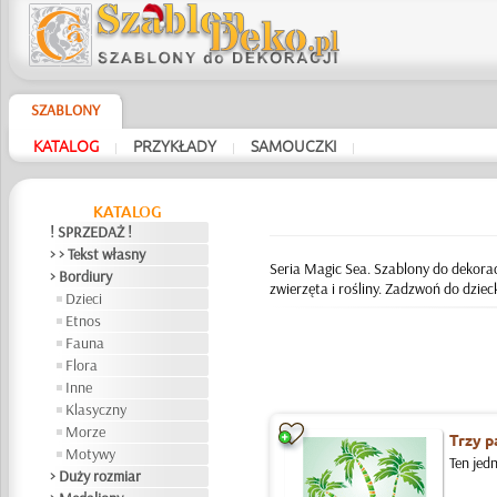
SZABLONY
KATALOG
PRZYKŁADY
SAMOUCZKI
|
|
|
KATALOG
! SPRZEDAŻ !
> > Tekst własny
Seria Magic Sea. Szablony do dekorac
> Bordiury
zwierzęta i rośliny. Zadzwoń do dziec
Dzieci
Etnos
Fauna
Flora
Inne
Klasyczny
Morze
Trzy p
Motywy
Ten jed
> Duży rozmiar