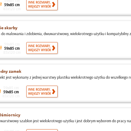
59x85 cm
INNE ROZMIARY,
ł
59x85 cm
WIĘKSZY WYBÓR
83x120 cm
ie skarby
 do malowania i zdobienia, dwuwarstwowy, wielokrotnego użytku i kompatybilny z 
59x85 cm
INNE ROZMIARY,
ł
59x85 cm
WIĘKSZY WYBÓR
83x120 cm
dny zamek
jekt jest wykonany z jednej warstwy plastiku wielokrotnego użytku do wszelkiego ro
59x85 cm
INNE ROZMIARY,
ł
59x85 cm
WIĘKSZY WYBÓR
83x120 cm
Ośmiornicy
warstwowy szablon jest wielokrotnego użytku i jest dobrym wyborem do pracy na 