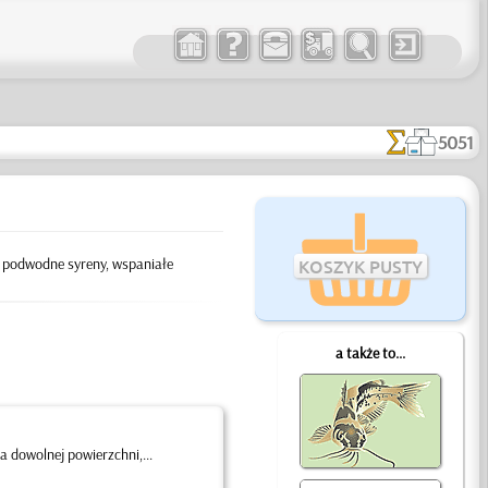
5051
y, podwodne syreny, wspaniałe
KOSZYK PUSTY
a także to...
 dowolnej powierzchni,...