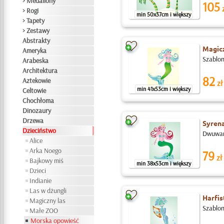
> Medaliony
105
z
> Rogi
min 50x37cm i większy
> Tapety
> Zestawy
Abstrakty
Magic
Ameryka
Szablon
Arabeska
Architektura
82
Aztekowie
zł
min 41x53cm i większy
Celtowie
Chochłoma
Dinozaury
Drzewa
Syrena
Dzieciństwo
Dwuwars
Alice
Arka Noego
79
zł
Bajkowy miś
min 38x53cm i większy
Dzieci
Indianie
Las w dżungli
Harfis
Magiczny las
Szablon
Małe ZOO
Morska opowieść