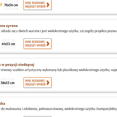
50x37 cm
INNE ROZMIARY,
ł
76x56 cm
WIĘKSZY WYBÓR
120x88 cm
zna syrena
 składa się z dwóch warstw i jest wielokrotnego użytku, szczegóły projektu pozwa
41x53 cm
INNE ROZMIARY,
41x53 cm
WIĘKSZY WYBÓR
90x118 cm
 w pozycji siedzącej
twowy szablon artystyczny wykonany lub plastikowy wielokrotnego użytku, najmn
38x53 cm
INNE ROZMIARY,
38x53 cm
WIĘKSZY WYBÓR
56x76 cm
tka
 do malowania i zdobienia, jednowarstwowy, wielokrotnego użytku i kompatybilny z