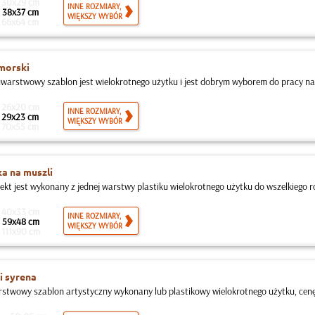
30x29 cm
INNE ROZMIARY,
38x37 cm
WIĘKSZY WYBÓR
66x64 cm
morski
warstwowy szablon jest wielokrotnego użytku i jest dobrym wyborem do pracy na 
26x20 cm
INNE ROZMIARY,
29x23 cm
WIĘKSZY WYBÓR
70x55 cm
a na muszli
jekt jest wykonany z jednej warstwy plastiku wielokrotnego użytku do wszelkiego ro
40x33 cm
INNE ROZMIARY,
59x48 cm
WIĘKSZY WYBÓR
111x90 cm
 i syrena
twowy szablon artystyczny wykonany lub plastikowy wielokrotnego użytku, cenę