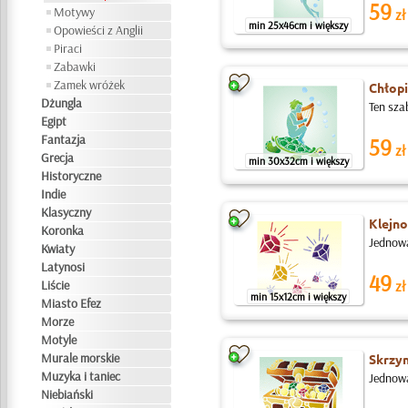
59
Motywy
zł
min 25x46cm i większy
Opowieści z Anglii
Piraci
Zabawki
Zamek wróżek
Chłopi
Dżungla
Ten sza
Egipt
Fantazja
59
zł
Grecja
min 30x32cm i większy
Historyczne
Indie
Klasyczny
Klejno
Koronka
Jednowa
Kwiaty
Latynosi
49
Liście
zł
min 15x12cm i większy
Miasto Efez
Morze
Motyle
Murale morskie
Skrzyn
Muzyka i taniec
Jednowa
Niebiański