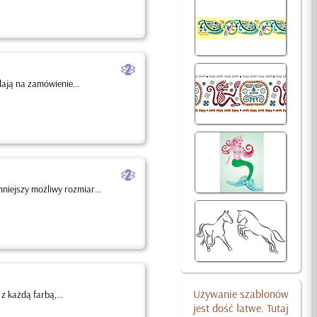
b
lają na zamówienie...
b
iejszy możliwy rozmiar...
Używanie szablonów
 każdą farbą,...
jest dość łatwe. Tutaj