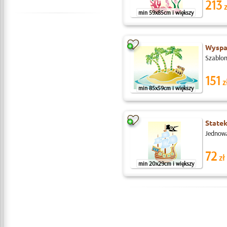
213
z
min 59x85cm i większy
Wyspa
Szablon
151
z
min 85x59cm i większy
Statek
Jednowa
72
zł
min 20x29cm i większy