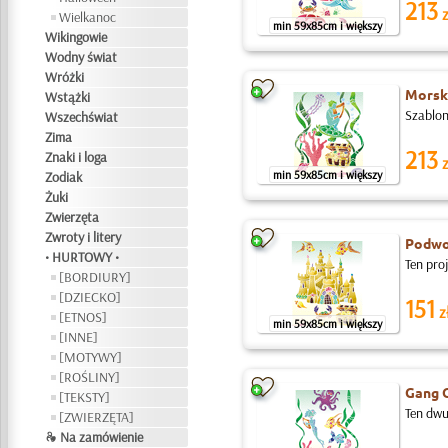
213
z
Wielkanoc
min 59x85cm i większy
Wikingowie
Wodny świat
Wróżki
Morsk
Wstążki
Szablon
Wszechświat
Zima
213
Znaki i loga
z
min 59x85cm i większy
Zodiak
Żuki
Zwierzęta
Zwroty i litery
Podwo
• HURTOWY •
Ten pro
[BORDIURY]
[DZIECKO]
151
z
[ETNOS]
min 59x85cm i większy
[INNE]
[MOTYWY]
[ROŚLINY]
Gang 
[TEKSTY]
Ten dwu
[ZWIERZĘTA]
❧ Na zamówienie