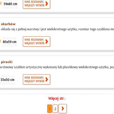
59x85 cm
INNE ROZMIARY,
ł
59x85 cm
WIĘKSZY WYBÓR
83x120 cm
 skarbów
 składa się z jednej warstwy i jest wielokrotnego użytku, rozmiar tego szablonu mo
85x59 cm
INNE ROZMIARY,
ł
85x59 cm
WIĘKSZY WYBÓR
120x83 cm
 piracki
rstwowy szablon artystyczny wykonany lub plastikowy wielokrotnego użytku, po
20x29 cm
INNE ROZMIARY,
35x50 cm
WIĘKSZY WYBÓR
82x119 cm
Więcej str.:
1
2