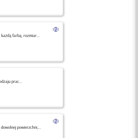
b
każdą farbą, rozmiar...
dzaju prac...
b
dowolnej powierzchni,...