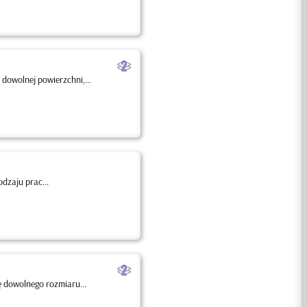
b
dowolnej powierzchni,...
dzaju prac...
b
 dowolnego rozmiaru...