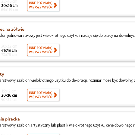
25x46 cm
INNE ROZMIARY,
30x56 cm
WIĘKSZY WYBÓR
65x119 cm
ec na żółwiu
blon jednowarstwowy jest wielokrotnego użytku i nadaje się do pracy na dowolnych
30x32 cm
INNE ROZMIARY,
41x43 cm
WIĘKSZY WYBÓR
73x78 cm
ty
rstwowy szablon wielokrotnego użytku do dekoracji, rozmiar może być dowolny, ale
15x12 cm
INNE ROZMIARY,
20x16 cm
WIĘKSZY WYBÓR
40x32 cm
ia piracka
rstwowy szablon artystyczny lub plastik wielokrotnego użytku, cenę dowolnego r