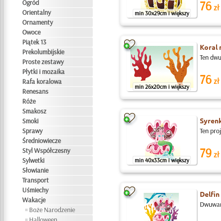
Ogród
76
zł
Orientalny
min 30x29cm i większy
Ornamenty
Owoce
Piątek 13
Koral 
Prekolumbijskie
Ten dwu
Proste zestawy
Płytki i mozaika
76
zł
Rafa koralowa
min 26x20cm i większy
Renesans
Róże
Smakosz
Syrenk
Smoki
Sprawy
Ten pro
Średniowiecze
79
Styl Współczesny
zł
Sylwetki
min 40x33cm i większy
Słowianie
Transport
Uśmiechy
Delfin
Wakacje
Dwuwars
Boże Narodzenie
Halloween