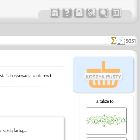
5051
ystać do rysowania konturów i
KOSZYK PUSTY
a także to...
 każdą farbą,...