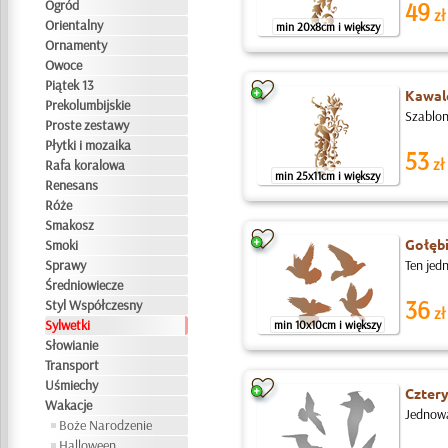
Ogród
49
zł
Orientalny
min 20x8cm i większy
Ornamenty
Owoce
Piątek 13
Kawale
Prekolumbijskie
Szablon
Proste zestawy
Płytki i mozaika
53
zł
Rafa koralowa
min 25x11cm i większy
Renesans
Róże
Smakosz
Gołęb
Smoki
Sprawy
Ten jed
Średniowiecze
36
Styl Współczesny
zł
Sylwetki
min 10x10cm i większy
Słowianie
Transport
Uśmiechy
Czter
Wakacje
Jednowa
Boże Narodzenie
Halloween