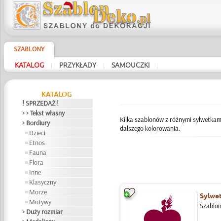
SZABLONY
KATALOG
PRZYKŁADY
SAMOUCZKI
|
|
|
KATALOG
! SPRZEDAŻ !
> > Tekst własny
Kilka szablonów z różnymi sylwetkam
> Bordiury
dalszego kolorowania.
Dzieci
Etnos
Fauna
Flora
Inne
Klasyczny
Morze
Sylwet
Motywy
Szablon
> Duży rozmiar