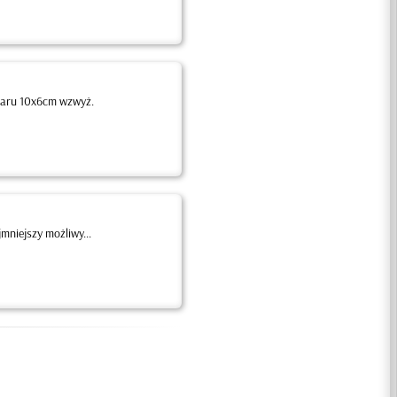
iaru 10x6cm wzwyż.
niejszy możliwy...