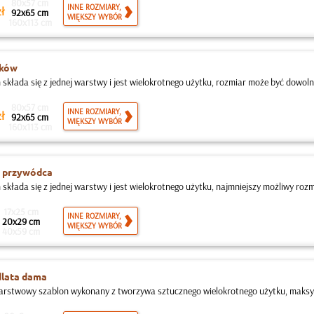
80x57 cm
INNE ROZMIARY,
ł
92x65 cm
WIĘKSZY WYBÓR
160x113 cm
uków
składa się z jednej warstwy i jest wielokrotnego użytku, rozmiar może być dowolny,
80x57 cm
INNE ROZMIARY,
ł
92x65 cm
WIĘKSZY WYBÓR
160x113 cm
 przywódca
 składa się z jednej warstwy i jest wielokrotnego użytku, najmniejszy możliwy rozm
17x25 cm
INNE ROZMIARY,
20x29 cm
WIĘKSZY WYBÓR
40x59 cm
dlata dama
rstwowy szablon wykonany z tworzywa sztucznego wielokrotnego użytku, maksyma