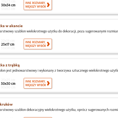
20x23 cm
INNE ROZMIARY,
30x34 cm
WIĘKSZY WYBÓR
55x63 cm
ka w akancie
rstwowy szablon wielokrotnego użytku do dekoracji, poza sugerowanymi rozmiar
20x14 cm
INNE ROZMIARY,
25x17 cm
WIĘKSZY WYBÓR
55x38 cm
ka z trąbką
blon jest jednowarstwowy i wykonany z tworzywa sztucznego wielokrotnego użytku
25x25 cm
INNE ROZMIARY,
30x30 cm
WIĘKSZY WYBÓR
90x90 cm
 kruków
rstwowy szablon dekoracyjny wielokrotnego użytku, oprócz sugerowanych rozmi