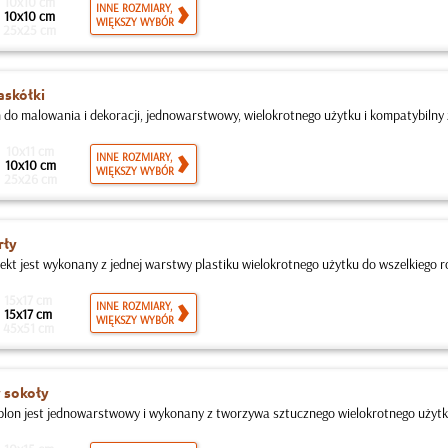
10x10 cm
INNE ROZMIARY,
10x10 cm
WIĘKSZY WYBÓR
25x25 cm
askółki
 do malowania i dekoracji, jednowarstwowy, wielokrotnego użytku i kompatybilny z
10x11 cm
INNE ROZMIARY,
10x10 cm
WIĘKSZY WYBÓR
25x26 cm
rły
jekt jest wykonany z jednej warstwy plastiku wielokrotnego użytku do wszelkiego ro
15x17 cm
INNE ROZMIARY,
15x17 cm
WIĘKSZY WYBÓR
45x51 cm
 sokoły
blon jest jednowarstwowy i wykonany z tworzywa sztucznego wielokrotnego użytku, 