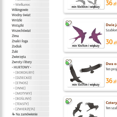
36
zł
Wielkanoc
min 10x10cm i większy
Wikingowie
Wodny świat
Wróżki
Dwie j
Wstążki
Szablon
Wszechświat
Zima
30
Znaki i loga
zł
min 10x11cm i większy
Zodiak
Żuki
Zwierzęta
Zwroty i litery
Dwa o
• HURTOWY •
Ten pro
[BORDIURY]
[DZIECKO]
36
zł
[ETNOS]
min 15x17cm i większy
[INNE]
[MOTYWY]
[ROŚLINY]
Cztery
[TEKSTY]
Ten sza
[ZWIERZĘTA]
❧ Na zamówienie