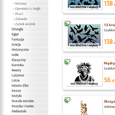
138
Motywy
z
min 80x57cm i większy
Opowieści z Anglii
Piraci
Zabawki
Zamek wróżek
13 kr
Dżungla
Szablon 
Egipt
Fantazja
138
z
Grecja
min 80x57cm i większy
Historyczne
Indie
Klasyczny
Mądry
Koronka
Szablon
Kwiaty
Latynosi
56
Liście
zł
min 17x25cm i większy
Miasto Efez
Morze
Motyle
Murale morskie
Skrzy
Muzyka i taniec
Jednowa
Niebiański