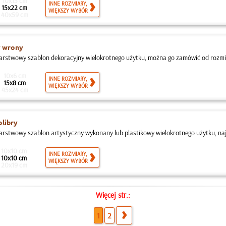
10x15 cm
INNE ROZMIARY,
15x22 cm
WIĘKSZY WYBÓR
40x59 cm
y wrony
rstwowy szablon dekoracyjny wielokrotnego użytku, można go zamówić od rozm
10x6 cm
INNE ROZMIARY,
15x8 cm
WIĘKSZY WYBÓR
45x24 cm
libry
rstwowy szablon artystyczny wykonany lub plastikowy wielokrotnego użytku, najm
10x10 cm
INNE ROZMIARY,
10x10 cm
WIĘKSZY WYBÓR
20x19 cm
Więcej str.:
1
2