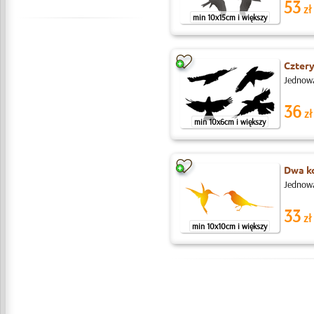
53
zł
min 10x15cm i większy
Czter
Jednowa
36
zł
min 10x6cm i większy
Dwa ko
Jednowa
33
zł
min 10x10cm i większy