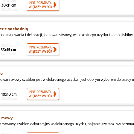
20x8 cm
INNE ROZMIARY,
30x11 cm
WIĘKSZY WYBÓR
69x26 cm
r z pochodnią
 do malowania i dekoracji, jednowarstwowy, wielokrotnego użytku i kompatybilny z
25x11 cm
INNE ROZMIARY,
33x15 cm
WIĘKSZY WYBÓR
74x33 cm
ie
nowarstwowy szablon jest wielokrotnego użytku i jest dobrym wyborem do pracy n
10x10 cm
INNE ROZMIARY,
10x10 cm
WIĘKSZY WYBÓR
25x25 cm
y mewy
rstwowy szablon dekoracyjny wielokrotnego użytku, najmniejszy możliwy rozmiar t