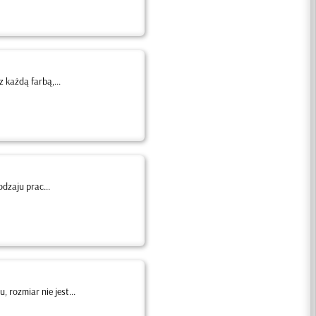
 każdą farbą,...
dzaju prac...
rozmiar nie jest...