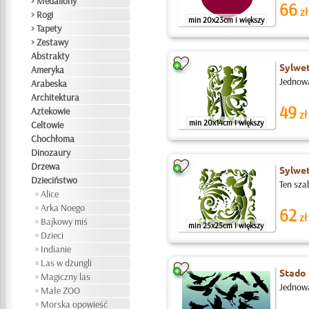
> Medaliony
66
zł
> Rogi
min 20x23cm i większy
> Tapety
> Zestawy
Abstrakty
Sylwet
Ameryka
Jednowa
Arabeska
Architektura
49
Aztekowie
zł
min 20x14cm i większy
Celtowie
Chochłoma
Dinozaury
Drzewa
Sylwet
Dzieciństwo
Ten sza
Alice
Arka Noego
62
zł
Bajkowy miś
min 25x25cm i większy
Dzieci
Indianie
Las w dżungli
Stado
Magiczny las
Jednowa
Małe ZOO
Morska opowieść