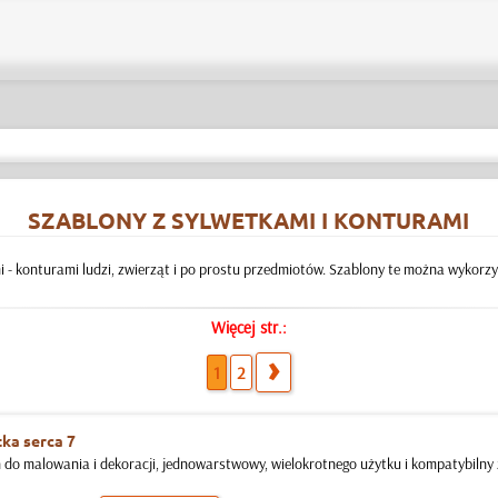
SZABLONY Z SYLWETKAMI I KONTURAMI
i - konturami ludzi, zwierząt i po prostu przedmiotów. Szablony te można wykorz
Więcej str.:
1
2
ka serca 7
 do malowania i dekoracji, jednowarstwowy, wielokrotnego użytku i kompatybilny z