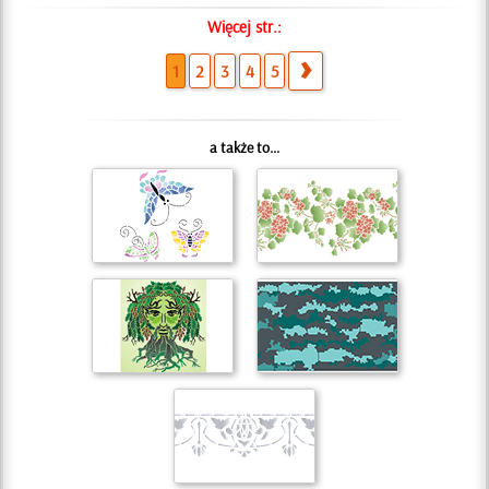
Więcej str.:
1
2
3
4
5
a także to...