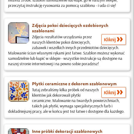
możesz zrobić szablon samodzielnie lub kupić go w naszym sklepie,
przeczytaj instrukcję rysowania za pomocą szablonu - i uda ci się!
Zdjęcia pokoi dziecięcych ozdobionych
szablonami
Zdjęcia rezultatów urządzania przez
Kliknij
naszych klientów pokoi dziecięcych,
zabawek i wszelkich innych przedmiotów dziecięcych.
Malowanie ścian własnymi rękami jest łatwe. Szablon możesz wykonać
samodzielnie lub kupić w sklepie - wszystkie instrukcje są dostępne na
naszej stronie internetowej i na pewno sobie poradzisz!
Płytki ceramiczne z dekorem szablonowym
Tutaj zebraliśmy kilka próbek od naszych
Kliknij
klientów jak dekorowali płytki
ceramiczne. Malowanie na twardych powierzchniach,
takich jak płytki, wymaga specjalistycznych farb i
dokładniejszej pracy, ale w końcu jest też łatwe i dostępne dla każdego.
Inne próbki dekoracji szablonowych