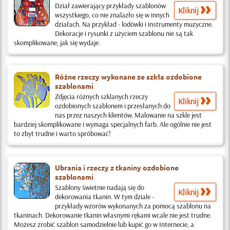
Dział zawierający przykłady szablonów
Kliknij
wszystkiego, co nie znalazło się w innych
działach. Na przykład - lodówki i instrumenty muzyczne.
Dekoracje i rysunki z użyciem szablonu nie są tak
skomplikowane, jak się wydaje.
Różne rzeczy wykonane ze szkła ozdobione
szablonami
Zdjęcia różnych szklanych rzeczy
Kliknij
ozdobionych szablonem i przesłanych do
nas przez naszych klientów. Malowanie na szkle jest
bardziej skomplikowane i wymaga specjalnych farb. Ale ogólnie nie jest
to zbyt trudne i warto spróbować!
Ubrania i rzeczy z tkaniny ozdobione
szablonami
Szablony świetnie nadają się do
Kliknij
dekorowania tkanin. W tym dziale -
przykłady wzorów wykonanych za pomocą szablonu na
tkaninach. Dekorowanie tkanin własnymi rękami wcale nie jest trudne.
Możesz zrobić szablon samodzielnie lub kupić go w Internecie, a