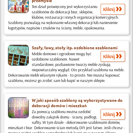
przemyśle
Ten dział poświęcony jest wykorzystaniu
Kliknij
szablonów do dekoracji biur, sklepów,
klubów, restauracji i innych organizacji komercyjnych.
Szablony pozwalają na wykonanie własnej dekoracji lub naniesienie
logotypów, napisów i znaków na ściany, meble, opakowania.
Szafy, ławy, stoły itp. ozdobione szablonami
Meble domowe i ogrodowe mogą być
Kliknij
ozdobione szablonem. Nawet
standardowe, pozbawione twarzy meble zyskują
niepowtarzalny wygląd. Oto przykład szablonu na meble.
Dekorowanie mebli własnymi rękami - to proste. Nie musisz kupować
szablonu, możesz go zrobić sam lub kupić w naszym sklepie.
W jaki sposób szablony są wykorzystywane do
dekoracji domów i mieszkań
Za pomocą szablonu można ozdobić
Kliknij
dowolny zakątek domu - ściany, podłogi,
sufity. W tym dziale - dekorowanie szablonami domów,
mieszkań i biur. Dekorowanie ścian metodą DIY jest łatwe. Jeśli chcesz -