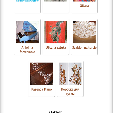
Gitara
Anioł na
Uliczna sztuka
Szablon na torcie
fortepianie
Fasenda Piano
Коробка для
куклы
a także to...