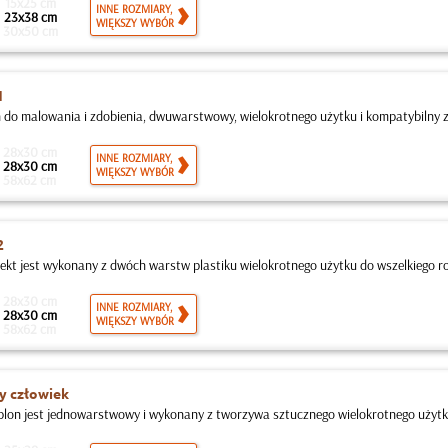
15x25 cm
INNE ROZMIARY,
23x38 cm
WIĘKSZY WYBÓR
30x50 cm
1
 do malowania i zdobienia, dwuwarstwowy, wielokrotnego użytku i kompatybilny z 
28x30 cm
INNE ROZMIARY,
28x30 cm
WIĘKSZY WYBÓR
58x62 cm
2
jekt jest wykonany z dwóch warstw plastiku wielokrotnego użytku do wszelkiego ro
28x30 cm
INNE ROZMIARY,
28x30 cm
WIĘKSZY WYBÓR
58x62 cm
y człowiek
blon jest jednowarstwowy i wykonany z tworzywa sztucznego wielokrotnego użytku