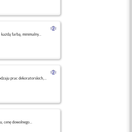
b
każdą farbą, minimalny...
b
dzaju prac dekoratorskich,...
, cenę dowolnego...