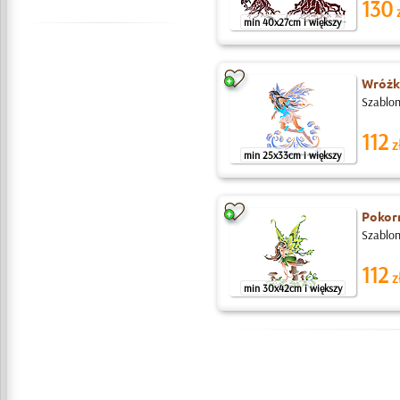
130
z
min 40x27cm i większy
Wróżk
Szablon
112
z
min 25x33cm i większy
Pokor
Szablon
112
z
min 30x42cm i większy