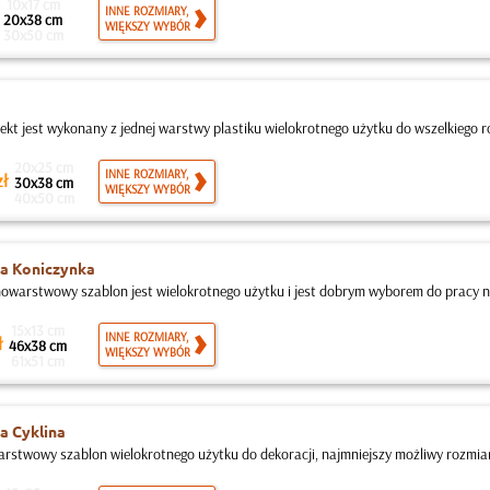
10x17 cm
INNE ROZMIARY,
20x38 cm
WIĘKSZY WYBÓR
30x50 cm
jekt jest wykonany z jednej warstwy plastiku wielokrotnego użytku do wszelkiego ro
20x25 cm
INNE ROZMIARY,
ł
30x38 cm
WIĘKSZY WYBÓR
40x50 cm
a Koniczynka
nowarstwowy szablon jest wielokrotnego użytku i jest dobrym wyborem do pracy n
15x13 cm
INNE ROZMIARY,
ł
46x38 cm
WIĘKSZY WYBÓR
61x51 cm
a Cyklina
rstwowy szablon wielokrotnego użytku do dekoracji, najmniejszy możliwy rozmiar t