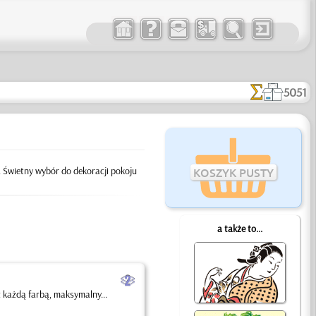
5051
y. Świetny wybór do dekoracji pokoju
KOSZYK PUSTY
a także to...
b
 każdą farbą, maksymalny...