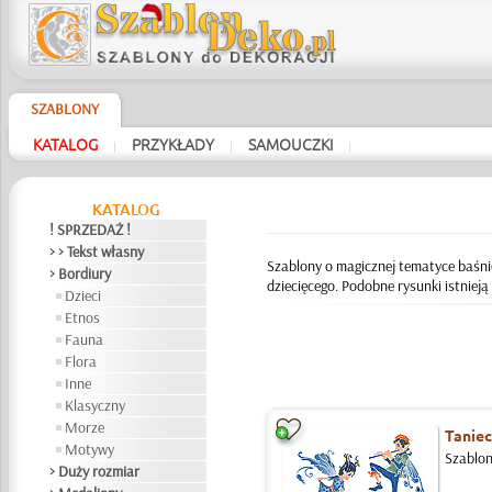
SZABLONY
KATALOG
PRZYKŁADY
SAMOUCZKI
|
|
|
KATALOG
! SPRZEDAŻ !
> > Tekst własny
Szablony o magicznej tematyce baśniow
> Bordiury
dziecięcego. Podobne rysunki istnieją
Dzieci
Etnos
Fauna
Flora
Inne
Klasyczny
Morze
Taniec
Motywy
Szablon
> Duży rozmiar