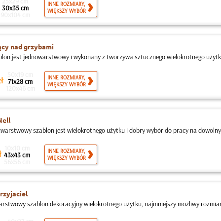
25x29 cm
INNE ROZMIARY,
30x35 cm
WIĘKSZY WYBÓR
90x104 cm
ący nad grzybami
blon jest jednowarstwowy i wykonany z tworzywa sztucznego wielokrotnego użytk
50x19 cm
INNE ROZMIARY,
ł
71x28 cm
WIĘKSZY WYBÓR
120x46 cm
ell
warstwowy szablon jest wielokrotnego użytku i dobry wybór do pracy na dowolnyc
10x10 cm
INNE ROZMIARY,
ł
43x43 cm
WIĘKSZY WYBÓR
56x56 cm
przyjaciel
rstwowy szablon dekoracyjny wielokrotnego użytku, najmniejszy możliwy rozmiar t