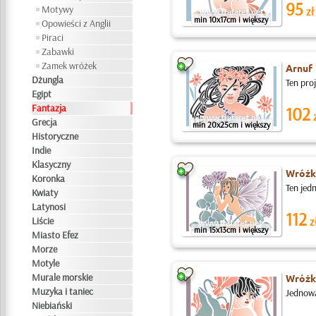
95
Motywy
zł
min 10x17cm i większy
Opowieści z Anglii
Piraci
Zabawki
Zamek wróżek
Arnuf
Dżungla
Ten pro
Egipt
Fantazja
102
z
Grecja
min 20x25cm i większy
Historyczne
Indie
Klasyczny
Wróżk
Koronka
Ten jed
Kwiaty
Latynosi
112
Liście
z
min 15x13cm i większy
Miasto Efez
Morze
Motyle
Murale morskie
Wróżk
Muzyka i taniec
Jednowa
Niebiański