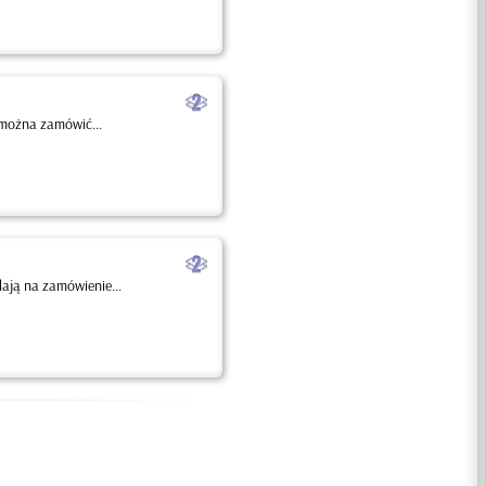
b
 można zamówić...
b
lają na zamówienie...