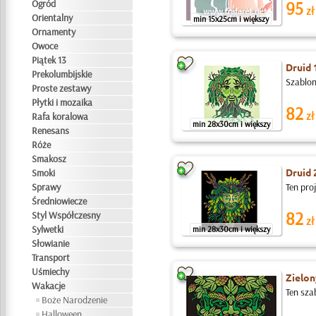
Ogród
95
zł
Orientalny
min 15x25cm i większy
Ornamenty
Owoce
Piątek 13
Druid 
Prekolumbijskie
Szablon
Proste zestawy
Płytki i mozaika
82
zł
Rafa koralowa
min 28x30cm i większy
Renesans
Róże
Smakosz
Druid 
Smoki
Sprawy
Ten pro
Średniowiecze
82
Styl Współczesny
zł
Sylwetki
min 28x30cm i większy
Słowianie
Transport
Uśmiechy
Zielon
Wakacje
Ten sza
Boże Narodzenie
Halloween