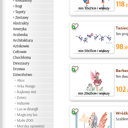
> Medaliony
118
z
> Rogi
min 30x21cm i większy
> Tapety
> Zestawy
Abstrakty
Taniec
Ameryka
Ten pro
Arabeska
Architektura
98
Aztekowie
zł
min 50x13cm i większy
Celtowie
Chochłoma
Dinozaury
Drzewa
Barbe
Dzieciństwo
Ten dwu
Alice
Arka Noego
102
z
Bajkowy miś
min 20x25cm i większy
Dzieci
Indianie
Las w dżungli
Wróżk
Magiczny las
Szablon
Małe ZOO
Morska opowieść