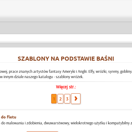
SZABLONY NA PODSTAWIE BAŚNI
ej, prace znanych artystów fantasy Ameryki i Anglii. Elfy, wróżki, syreny, goblin
 w innym dziale naszego katalogu - szablony wróżek.
Więcej str.:
1
2
3
 do fletu
 do malowania i zdobienia, dwuwarstwowy, wielokrotnego użytku i kompatybilny z