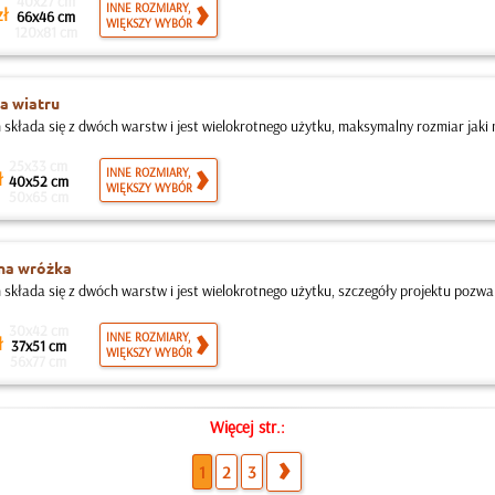
40x27 cm
INNE ROZMIARY,
ł
66x46 cm
WIĘKSZY WYBÓR
120x81 cm
a wiatru
 składa się z dwóch warstw i jest wielokrotnego użytku, maksymalny rozmiar jaki
25x33 cm
INNE ROZMIARY,
ł
40x52 cm
WIĘKSZY WYBÓR
50x65 cm
na wróżka
 składa się z dwóch warstw i jest wielokrotnego użytku, szczegóły projektu pozwa
30x42 cm
INNE ROZMIARY,
ł
37x51 cm
WIĘKSZY WYBÓR
56x77 cm
Więcej str.:
1
2
3