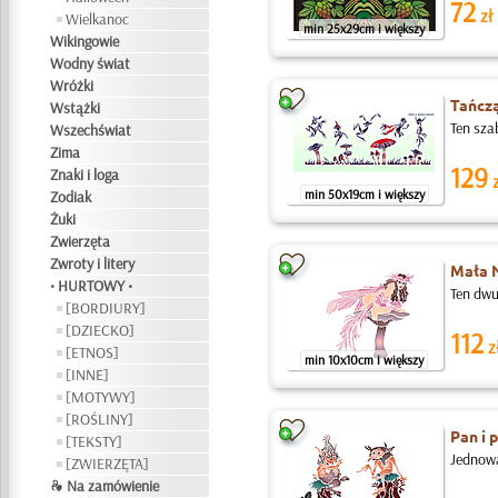
72
zł
Wielkanoc
min 25x29cm i większy
Wikingowie
Wodny świat
Wróżki
Tańcz
Wstążki
Ten sza
Wszechświat
Zima
129
Znaki i loga
z
min 50x19cm i większy
Zodiak
Żuki
Zwierzęta
Zwroty i litery
Mała N
• HURTOWY •
Ten dwu
[BORDIURY]
[DZIECKO]
112
z
[ETNOS]
min 10x10cm i większy
[INNE]
[MOTYWY]
[ROŚLINY]
Pan i 
[TEKSTY]
Jednowa
[ZWIERZĘTA]
❧ Na zamówienie