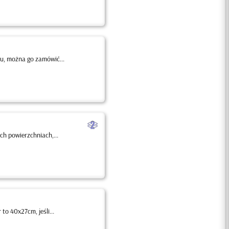
u, można go zamówić...
b
h powierzchniach,...
o 40x27cm, jeśli...