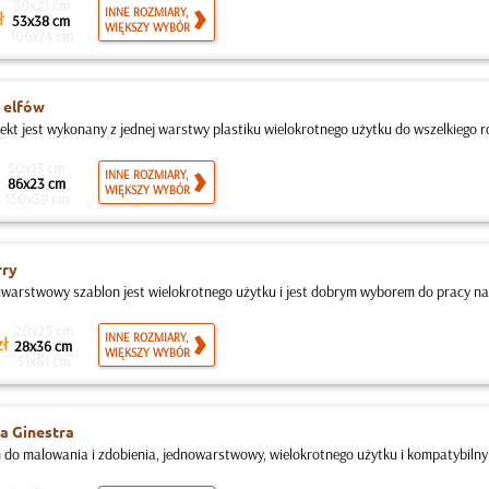
30x21 cm
INNE ROZMIARY,
ł
53x38 cm
WIĘKSZY WYBÓR
106x74 cm
 elfów
jekt jest wykonany z jednej warstwy plastiku wielokrotnego użytku do wszelkiego ro
50x13 cm
INNE ROZMIARY,
86x23 cm
WIĘKSZY WYBÓR
150x39 cm
rry
warstwowy szablon jest wielokrotnego użytku i jest dobrym wyborem do pracy na 
20x25 cm
INNE ROZMIARY,
ł
28x36 cm
WIĘKSZY WYBÓR
51x61 cm
a Ginestra
 do malowania i zdobienia, jednowarstwowy, wielokrotnego użytku i kompatybilny z