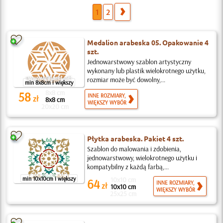
1
2
Medalion arabeska 05. Opakowanie 4
szt.
Jednowarstwowy szablon artystyczny
wykonany lub plastik wielokrotnego użytku,
rozmiar może być dowolny,...
min 8x8cm i większy
8x8 cm
58
INNE ROZMIARY,
zł
8x8 cm
WIĘKSZY WYBÓR
20x20 cm
Płytka arabeska. Pakiet 4 szt.
Szablon do malowania i zdobienia,
jednowarstwowy, wielokrotnego użytku i
kompatybilny z każdą farbą,...
min 10x10cm i większy
10x10 cm
64
INNE ROZMIARY,
zł
10x10 cm
WIĘKSZY WYBÓR
25x25 cm