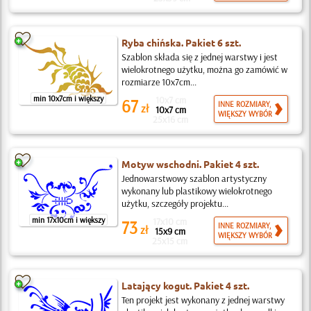
Ryba chińska. Pakiet 6 szt.
Szablon składa się z jednej warstwy i jest
wielokrotnego użytku, można go zamówić w
rozmiarze 10x7cm...
min 10x7cm i większy
10x7 cm
67
INNE ROZMIARY,
zł
10x7 cm
WIĘKSZY WYBÓR
25x16 cm
Motyw wschodni. Pakiet 4 szt.
Jednowarstwowy szablon artystyczny
wykonany lub plastikowy wielokrotnego
użytku, szczegóły projektu...
min 17x10cm i większy
17x10 cm
73
INNE ROZMIARY,
zł
15x9 cm
WIĘKSZY WYBÓR
25x15 cm
Latający kogut. Pakiet 4 szt.
Ten projekt jest wykonany z jednej warstwy