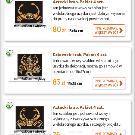
Aztecki krab. Pakiet 4 szt.
Ten jednowarstwowy szablon jest
wielokrotnego użytku i jest dobrym wyborem
do pracy na dowolnej powierzchni,...
min 14x13cm i większy
14x13 cm
80
INNE ROZMIARY,
zł
15x14 cm
WIĘKSZY WYBÓR
30x28 cm
Człowiek-krab. Pakiet 4 szt.
Jednowarstwowy szablon wielokrotnego
użytku do dekoracji, można go zamówić w
rozmiarze od 16x17cm i...
min 16x17cm i większy
16x17 cm
83
INNE ROZMIARY,
zł
15x15 cm
WIĘKSZY WYBÓR
30x31 cm
Aztecki krab. Pakiet 4 szt.
Ten szablon jest jednowarstwowy i
wykonany z tworzywa sztucznego
wielokrotnego użytku, szczegóły projektu...
min 16x13cm i większy
16x13 cm
76
INNE ROZMIARY,