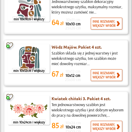
Jednowarstwowy szablon dekoracyjny
wielokrotnego użytku, maksymalny rozmiar,
który możesz zamówić nie...
min 10x11cm i większy
10x11 cm
64
INNE ROZMIARY,
zł
10x10 cm
WIĘKSZY WYBÓR
25x26 cm
Wódz Majów. Pakiet 4 szt.
Szablon składa się z jednej warstwy i jest
wielokrotnego użytku, ten szablon może
mieć dowolny rozmiar...
min 10x12cm i większy
10x12 cm
67
INNE ROZMIARY,
zł
10x12 cm
WIĘKSZY WYBÓR
25x30 cm
Kwiatek chiński 3. Pakiet 4 szt.
Ten jednowarstwowy szablon jest
wielokrotnego użytku i jest dobrym wyborem
do pracy na dowolnej powierzchni,...
min 10x24cm i większy
10x24 cm
85
INNE ROZMIARY,
zł
10x24 cm
WIĘKSZY WYBÓR
25x59 cm