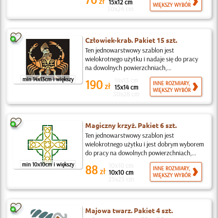
zł
15x12 cm
WIĘKSZY WYBÓR
30x24 cm
Człowiek-krab. Pakiet 15 szt.
Ten jednowarstwowy szablon jest
wielokrotnego użytku i nadaje się do pracy
na dowolnych powierzchniach,...
min 14x13cm i większy
14x13 cm
190
INNE ROZMIARY,
zł
15x14 cm
WIĘKSZY WYBÓR
30x28 cm
Magiczny krzyż. Pakiet 6 szt.
Ten jednowarstwowy szablon jest
wielokrotnego użytku i jest dobrym wyborem
do pracy na dowolnych powierzchniach,...
min 10x10cm i większy
10x10 cm
88
INNE ROZMIARY,
zł
10x10 cm
WIĘKSZY WYBÓR
25x25 cm
Majowa twarz. Pakiet 4 szt.