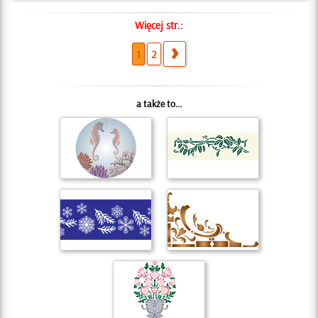
Więcej str.:
1
2
a także to...