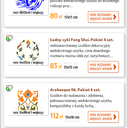
plastiku wielokrotnego użytku do wszelkiego
rodzaju prac...
min 18x12cm i większy
18x12 cm
80
INNE ROZMIARY,
zł
17x11 cm
WIĘKSZY WYBÓR
26x17 cm
Ładny cykl Feng Shui. Pakiet 4 szt.
Jednowarstwowy szablon dekoracyjny
wielokrotnego użytku, cenę dowolnego
rozmiaru można obliczyć natychmiast,...
min 14x15cm i większy
14x15 cm
83
INNE ROZMIARY,
zł
15x15 cm
WIĘKSZY WYBÓR
30x31 cm
Arabesque 06. Pakiet 6 szt.
Szablon do malowania i zdobienia,
jednowarstwowy, wielokrotnego użytku,
kompatybilny z każdą farbą,...
min 15x18cm i większy
15x18 cm
112
INNE ROZMIARY,
zł
15x18 cm
WIĘKSZY WYBÓR
25x29 cm