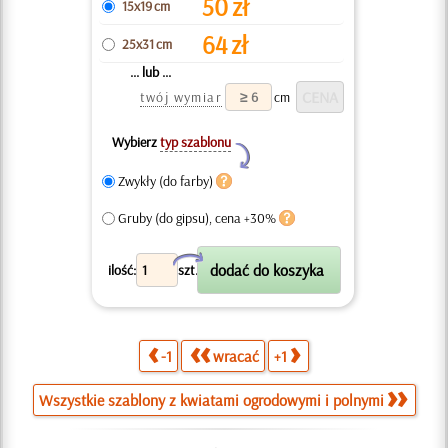
50
zł
15x19 cm
64
zł
25x31 cm
... lub ...
twój wymiar
cm
Wybierz
typ szablonu
Y
Zwykły (do farby)
Gruby (do gipsu), cena +30%
X
ilość:
szt.
-1
wracać
+1
Wszystkie szablony z kwiatami ogrodowymi i polnymi