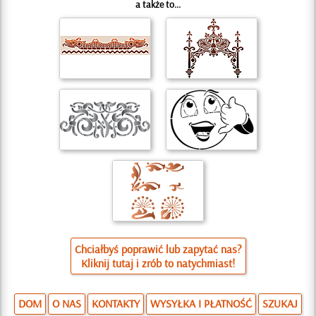
a także to...
Chciałbyś poprawić lub zapytać nas?
Kliknij tutaj i zrób to natychmiast!
DOM
O NAS
KONTAKTY
WYSYŁKA I PŁATNOŚĆ
SZUKAJ