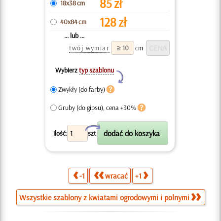
85
zł
18x38 cm
128
zł
40x84 cm
... lub ...
twój wymiar
cm
Wybierz
typ szablonu
Y
Zwykły (do farby)
Gruby (do gipsu), cena +30%
X
ilość:
szt.
-1
wracać
+1
Wszystkie szablony z kwiatami ogrodowymi i polnymi