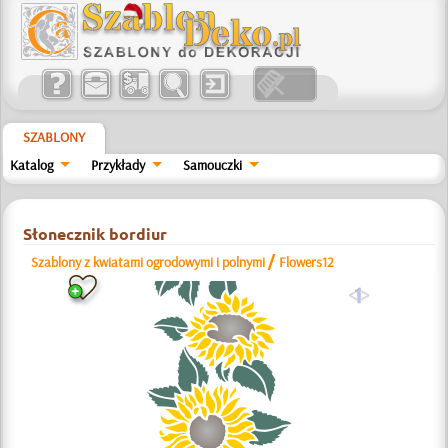
SZABLONY
Katalog
Przykłady
Samouczki
Słonecznik bordiur
/
Szablony z kwiatami ogrodowymi i polnymi
Flowers12
a