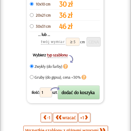
30
zł
10x10 cm
36
zł
20x21 cm
46
zł
30x31 cm
... lub ...
twój wymiar
cm
Wybierz
typ szablonu
Y
Zwykły (do farby)
Gruby (do gipsu), cena +30%
X
ilość:
szt.
-1
wracać
+1
Wszystkie szablony z różnymi wzorami