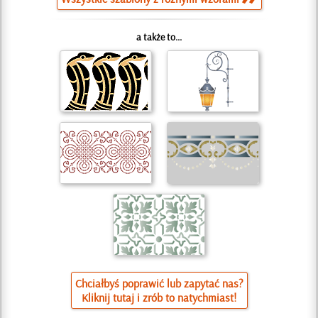
a także to...
Chciałbyś poprawić lub zapytać nas?
Kliknij tutaj i zrób to natychmiast!