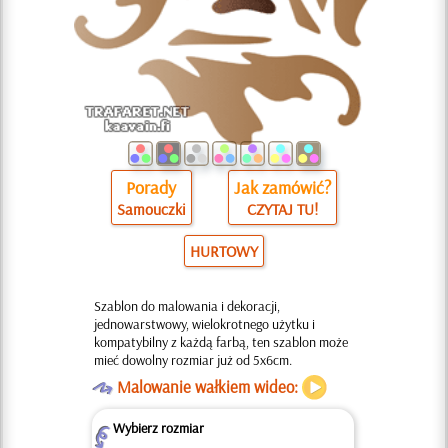
Porady
Jak zamówić?
Samouczki
CZYTAJ TU!
HURTOWY
Szablon do malowania i dekoracji,
jednowarstwowy, wielokrotnego użytku i
kompatybilny z każdą farbą, ten szablon może
mieć dowolny rozmiar już od 5x6cm.
O
Malowanie wałkiem wideo:
Wybierz rozmiar
Z