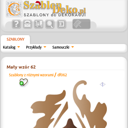
SZABLONY
Katalog
Przykłady
Samouczki
Mały wzór 62
/
Szablony z różnymi wzorami
df062
a