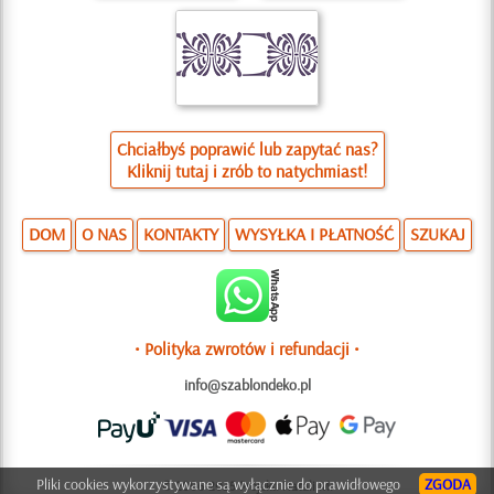
Chciałbyś poprawić lub zapytać nas?
Kliknij tutaj i zrób to natychmiast!
DOM
O NAS
KONTAKTY
WYSYŁKA I PŁATNOŚĆ
SZUKAJ
• Polityka zwrotów i refundacji •
info@szablondeko.pl
Pliki cookies wykorzystywane są wyłącznie do prawidłowego
ZGODA
© 2006-2025 Projekt: Natali M.