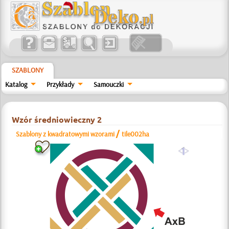
SZABLONY
Katalog
Przykłady
Samouczki
Wzór średniowieczny 2
/
Szablony z kwadratowymi wzorami
tile002ha
a