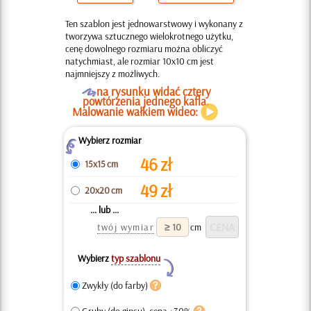
Ten szablon jest jednowarstwowy i wykonany z
tworzywa sztucznego wielokrotnego użytku,
cenę dowolnego rozmiaru można obliczyć
natychmiast, ale rozmiar 10x10 cm jest
najmniejszy z możliwych.
O
na rysunku widać cztery
powtórzenia jednego kafla.
Malowanie wałkiem wideo:
Wybierz rozmiar
Z
46
zł
15x15 cm
49
zł
20x20 cm
... lub ...
twój wymiar
cm
Wybierz
typ szablonu
Y
Zwykły (do farby)