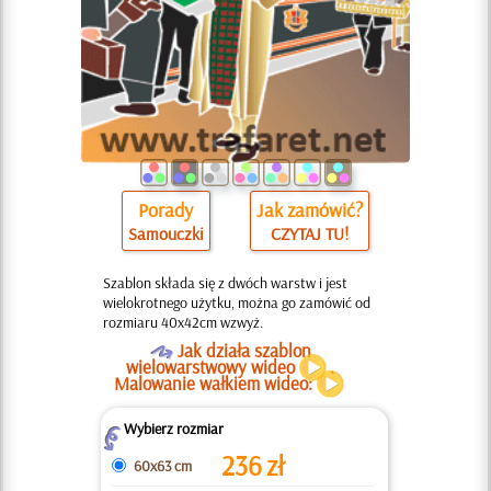
Porady
Jak zamówić?
Samouczki
CZYTAJ TU!
Szablon składa się z dwóch warstw i jest
wielokrotnego użytku, można go zamówić od
rozmiaru 40x42cm wzwyż.
O
Jak działa szablon
wielowarstwowy wideo
.
Malowanie wałkiem wideo:
Wybierz rozmiar
Z
236
zł
60x63 cm