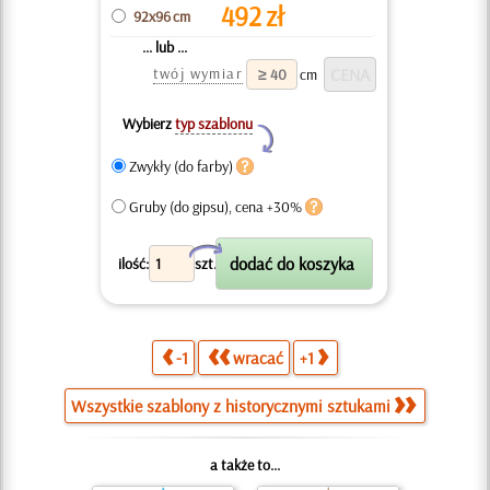
492
zł
92x96 cm
... lub ...
twój wymiar
cm
Wybierz
typ szablonu
Y
Zwykły (do farby)
Gruby (do gipsu), cena +30%
X
ilość:
szt.
-1
wracać
+1
Wszystkie szablony z historycznymi sztukami
a także to...