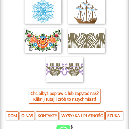
Chciałbyś poprawić lub zapytać nas?
Kliknij tutaj i zrób to natychmiast!
DOM
O NAS
KONTAKTY
WYSYŁKA I PŁATNOŚĆ
SZUKAJ