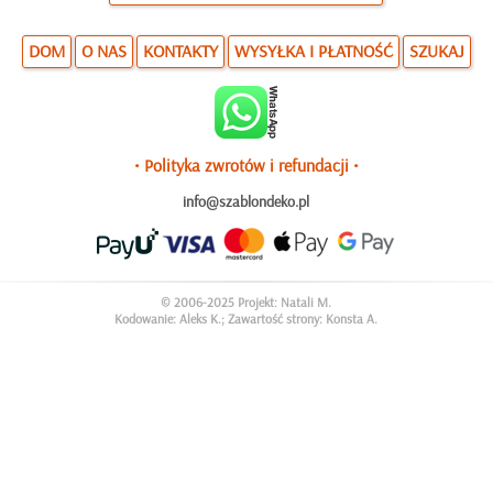
DOM
O NAS
KONTAKTY
WYSYŁKA I PŁATNOŚĆ
SZUKAJ
• Polityka zwrotów i refundacji •
info@szablondeko.pl
© 2006-2025 Projekt: Natali M.
Kodowanie: Aleks K.; Zawartość strony: Konsta A.