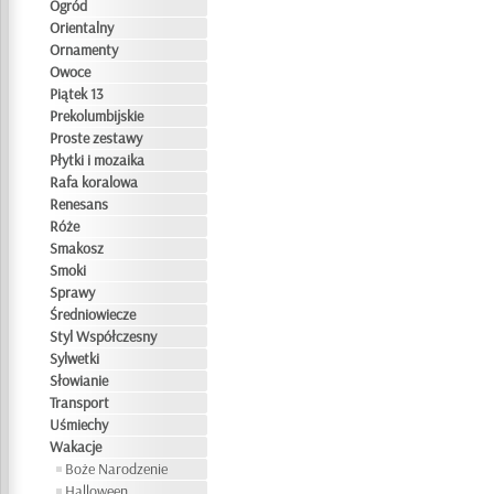
Ogród
Orientalny
Ornamenty
Owoce
Piątek 13
Prekolumbijskie
Proste zestawy
Płytki i mozaika
Rafa koralowa
Renesans
Róże
Smakosz
Smoki
Sprawy
Średniowiecze
Styl Współczesny
Sylwetki
Słowianie
Transport
Uśmiechy
Wakacje
Boże Narodzenie
Halloween