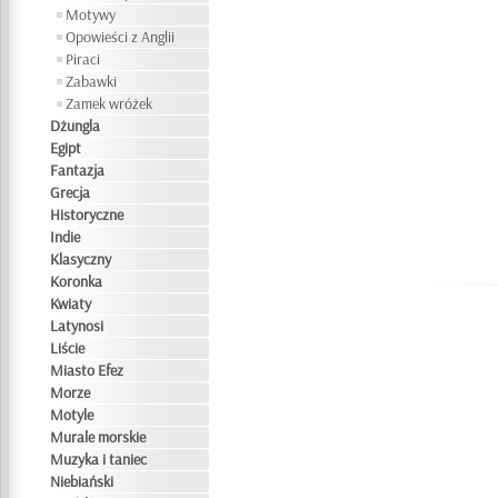
Motywy
Opowieści z Anglii
Piraci
Zabawki
Zamek wróżek
Dżungla
Egipt
Fantazja
Grecja
Historyczne
Indie
Klasyczny
Koronka
Kwiaty
Latynosi
Liście
Miasto Efez
Morze
Motyle
Murale morskie
Muzyka i taniec
Niebiański