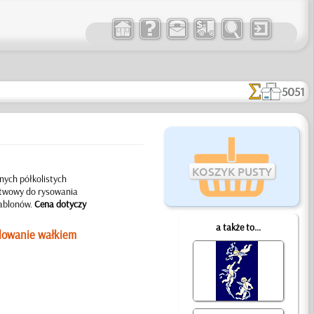
5051
KOSZYK PUSTY
ych półkolistych
stwowy do rysowania
zablonów.
Cena dotyczy
a także to...
lowanie wałkiem