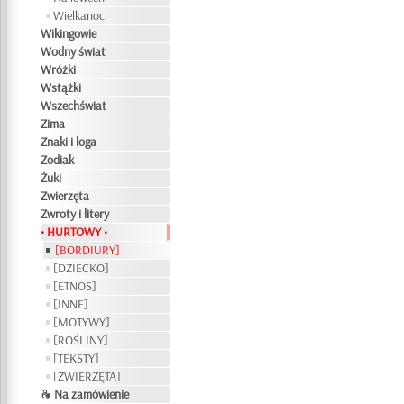
Wielkanoc
Wikingowie
Wodny świat
Wróżki
Wstążki
Wszechświat
Zima
Znaki i loga
Zodiak
Żuki
Zwierzęta
Zwroty i litery
• HURTOWY •
[BORDIURY]
[DZIECKO]
[ETNOS]
[INNE]
[MOTYWY]
[ROŚLINY]
[TEKSTY]
[ZWIERZĘTA]
❧ Na zamówienie