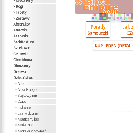
> Medaliony
> Rogi
> Tapety
> Zestawy
Abstrakty
Porady
Jak 
Ameryka
Samouczki
CZY
Arabeska
Architektura
KUP JEDEN (DETAL
Aztekowie
Celtowie
Chochłoma
Dinozaury
Drzewa
Dzieciństwo
Alice
Arka Noego
Bajkowy miś
Dzieci
Indianie
Las w dżungli
Magiczny las
Małe ZOO
Morska opowieść