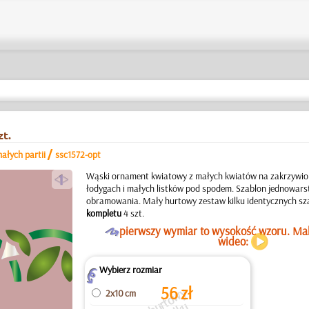
zt.
/
ałych partii
ssc1572-opt
a
Wąski ornament kwiatowy z małych kwiatów na zakrzywion
łodygach i małych listków pod spodem. Szablon jednowar
obramowania. Mały hurtowy zestaw kilku identycznych s
kompletu
4 szt.
O
pierwszy wymiar to wysokość wzoru. Ma
wideo:
Wybierz rozmiar
Z
56
zł
M
a
y
h
r
t
o
w
y
e
s
t
kil
k
i
d
e
n
t
c
z
n
c
s
z
a
bl
o
n
ó
w.
e
n
d
o
t
y
c
z
y
z
e
s
t
a
w
2x10 cm