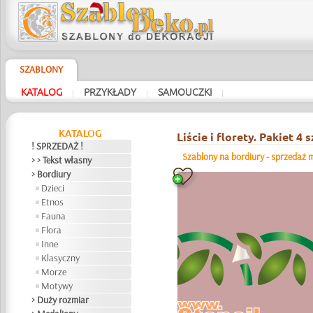
SZABLONY
KATALOG
PRZYKŁADY
SAMOUCZKI
|
|
|
KATALOG
Liście i florety. Pakiet 4 s
! SPRZEDAŻ !
Szablony na bordiury - sprzedaż m
> > Tekst własny
> Bordiury
Dzieci
Etnos
Fauna
Flora
Inne
Klasyczny
Morze
Motywy
> Duży rozmiar