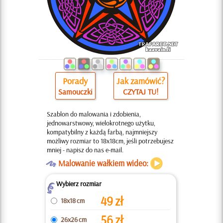
Porady
Jak zamówić?
Samouczki
CZYTAJ TU!
Szablon do malowania i zdobienia,
jednowarstwowy, wielokrotnego użytku,
kompatybilny z każdą farbą, najmniejszy
możliwy rozmiar to 18x18cm, jeśli potrzebujesz
mniej - napisz do nas e-mail.
O
Malowanie wałkiem wideo:
Wybierz rozmiar
Z
49
zł
18x18 cm
56
zł
26x26 cm