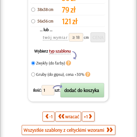
79
zł
38x38 cm
121
zł
56x56 cm
... lub ...
twój wymiar
cm
Wybierz
typ szablonu
Y
Zwykły (do farby)
Gruby (do gipsu), cena +30%
X
ilość:
szt.
-1
wracać
+1
Wszystkie szablony z celtyckimi wzorami