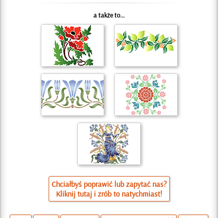
a także to...
Chciałbyś poprawić lub zapytać nas?
Kliknij tutaj i zrób to natychmiast!