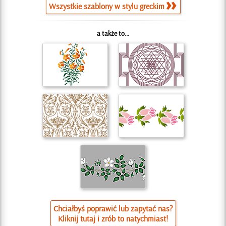
Wszystkie szablony w stylu greckim
a także to...
Chciałbyś poprawić lub zapytać nas?
Kliknij tutaj i zrób to natychmiast!