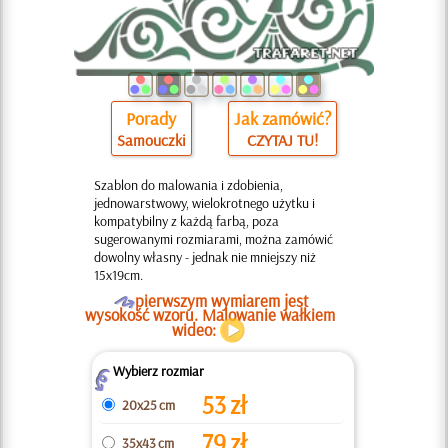
Porady
Jak zamówić?
Samouczki
CZYTAJ TU!
Szablon do malowania i zdobienia,
jednowarstwowy, wielokrotnego użytku i
kompatybilny z każdą farbą, poza
sugerowanymi rozmiarami, można zamówić
dowolny własny - jednak nie mniejszy niż
15x19cm.
O
pierwszym wymiarem jest
wysokość wzoru. Malowanie wałkiem
wideo:
Wybierz rozmiar
Z
53
zł
20x25 cm
79
zł
35x43 cm