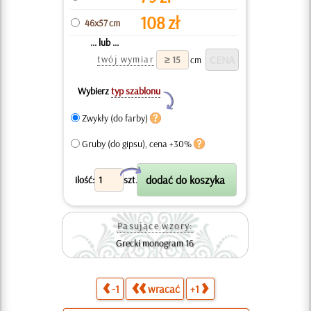
108
zł
46x57 cm
... lub ...
twój wymiar
cm
Wybierz
typ szablonu
Y
Zwykły (do farby)
Gruby (do gipsu), cena +30%
X
ilość:
szt.
Pasujące wzory:
Grecki monogram 16
-1
wracać
+1