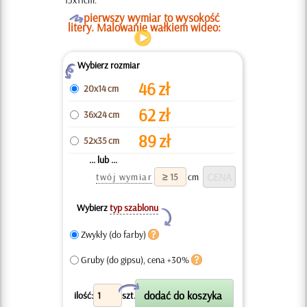
15x11cm.
O
pierwszy wymiar to wysokość
litery. Malowanie wałkiem wideo:
Wybierz rozmiar
Z
46
zł
20x14 cm
62
zł
36x24 cm
89
zł
52x35 cm
... lub ...
twój wymiar
cm
Wybierz
typ szablonu
Y
Zwykły (do farby)
Gruby (do gipsu), cena +30%
X
ilość:
szt.