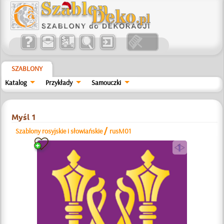
SZABLONY
Katalog
Przykłady
Samouczki
Myśl 1
/
Szablony rosyjskie i słowiańskie
rusM01
a