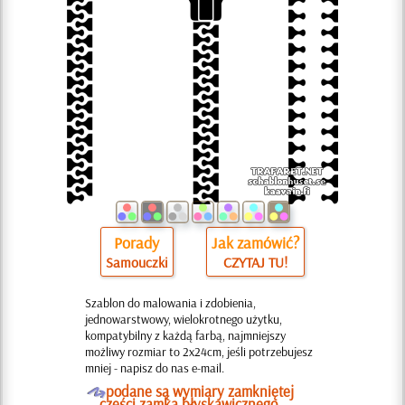
Porady
Jak zamówić?
Samouczki
CZYTAJ TU!
Szablon do malowania i zdobienia,
jednowarstwowy, wielokrotnego użytku,
kompatybilny z każdą farbą, najmniejszy
możliwy rozmiar to 2x24cm, jeśli potrzebujesz
mniej - napisz do nas e-mail.
O
podane są wymiary zamkniętej
części zamka błyskawicznego.