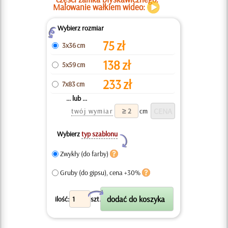
Malowanie wałkiem wideo:
Wybierz rozmiar
Z
75
zł
3x36 cm
138
zł
5x59 cm
233
zł
7x83 cm
... lub ...
twój wymiar
cm
Wybierz
typ szablonu
Y
Zwykły (do farby)
Gruby (do gipsu), cena +30%
X
ilość:
szt.