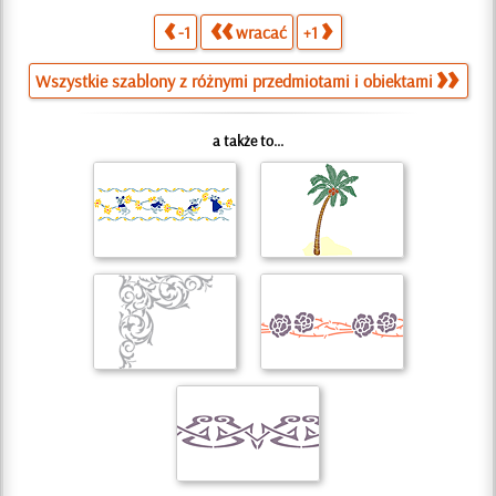
-1
wracać
+1
Wszystkie szablony z różnymi przedmiotami i obiektami
a także to...