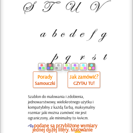
Porady
Jak zamówić?
Samouczki
CZYTAJ TU!
Szablon do malowania i zdobienia,
jednowarstwowy, wielokrotnego użytku i
kompatybilny z każdą farbą, maksymalny
rozmiar jaki można zamówić nie jest
ograniczony, ale minimalny to 4x4cm.
O
podane są przybliżone wymiary
jednej dużej litery. Malowanie