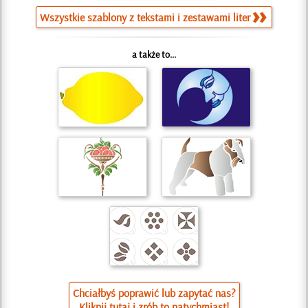
Wszystkie szablony z tekstami i zestawami liter
a także to...
Chciałbyś poprawić lub zapytać nas?
Kliknij tutaj i zrób to natychmiast!