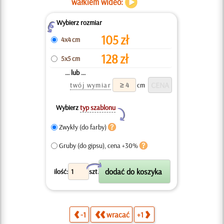
wałkiem wideo:
Wybierz rozmiar
Z
105
zł
4x4 cm
128
zł
5x5 cm
... lub ...
twój wymiar
cm
Wybierz
typ szablonu
Y
Zwykły (do farby)
Gruby (do gipsu), cena +30%
X
ilość:
szt.
-1
wracać
+1