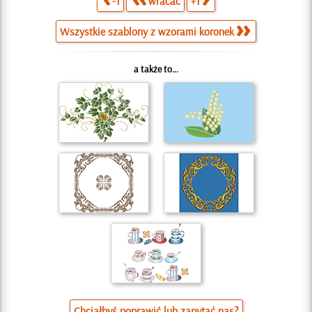
-1
wracać
+1
Wszystkie szablony z wzorami koronek
a także to...
Chciałbyś poprawić lub zapytać nas?