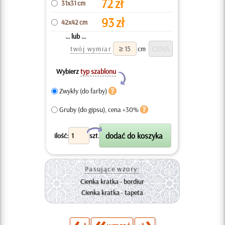
72
zł
31x31 cm
93
zł
42x42 cm
... lub ...
twój wymiar
cm
Wybierz
typ szablonu
Y
Zwykły (do farby)
Gruby (do gipsu), cena +30%
X
ilość:
szt.
Pasujące wzory:
Cienka kratka - bordiur
Cienka kratka - tapeta