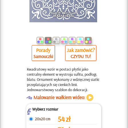
Porady
Jak zamówić?
Samouczki
CZYTAJ TU!
Kwadratowy wzór w postaci płytki jako
centralny element w wystroju sufitu, podłogi,
blatu. Ornament wykonany z wdzięcznej siatki
przeplatających się cienkich linii.
Jednowarstwowy szablon do dekoracji.
O
Malowanie wałkiem wideo:
Wybierz rozmiar
Z
54
zł
20x20 cm