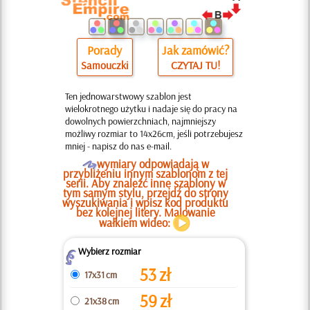
Porady
Jak zamówić?
Samouczki
CZYTAJ TU!
Ten jednowarstwowy szablon jest
wielokrotnego użytku i nadaje się do pracy na
dowolnych powierzchniach, najmniejszy
możliwy rozmiar to 14x26cm, jeśli potrzebujesz
mniej - napisz do nas e-mail.
O
wymiary odpowiadają w
przybliżeniu innym szablonom z tej
serii. Aby znaleźć inne szablony w
tym samym stylu, przejdź do strony
wyszukiwania i wpisz kod produktu
bez kolejnej litery. Malowanie
wałkiem wideo:
Wybierz rozmiar
Z
53
zł
17x31 cm
59
zł
21x38 cm