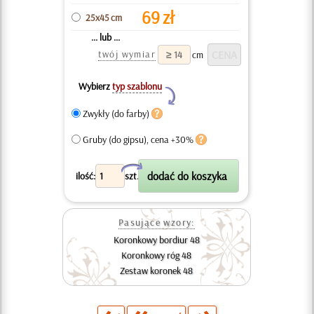
69
zł
25x45 cm
... lub ...
twój wymiar
cm
Wybierz
typ szablonu
Y
Zwykły (do farby)
Gruby (do gipsu), cena +30%
X
ilość:
szt.
Pasujące wzory:
Koronkowy bordiur 48
Koronkowy róg 48
Zestaw koronek 48