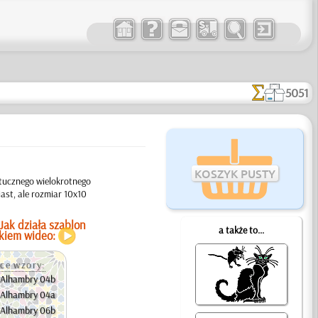
5051
KOSZYK PUSTY
tucznego wielokrotnego
ast, ale rozmiar 10x10
Jak działa szablon
a także to...
łkiem wideo:
ce wzory:
Alhambry 04b
Alhambry 04a
Alhambry 06b