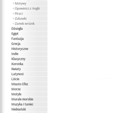
Motywy
Opowieści z Anglii
Piraci
Zabawki
Zamek wróżek
Dżungla
Egipt
Fantazja
Grecja
Historyczne
Indie
Klasyczny
Koronka
Kwiaty
Latynosi
Liście
Miasto Efez
Morze
Motyle
Murale morskie
Muzyka i taniec
Niebiański