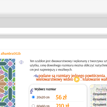
/
alhambra002b
b
Ten szablon jest dwuwarstwowy i wykonany z tworzywa sz
użytku, cenę dowolnego rozmiaru można obliczyć natychmi
cm jest najmniejszy z możliwych.
O
podane są rozmiary jednego powtórzenia. 
wielowarstwowy wideo
. Malowanie wa
Wybierz rozmiar
Pasują
Z
Ornament 
56
zł
20x20 cm
Ornament 
210
zł
Ornament 
60x60 cm