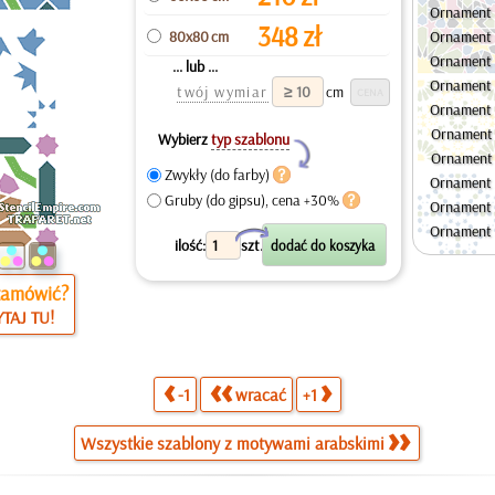
Ornament 
348
zł
80x80 cm
Ornament 
Ornament 
... lub ...
Ornament 
twój wymiar
cm
Ornament 
Ornament 
Wybierz
typ szablonu
Y
Ornament 
Zwykły (do farby)
Ornament 
Gruby (do gipsu), cena +30%
Ornament 
Ornament 
X
ilość:
szt.
zamówić?
TAJ TU!
-1
wracać
+1
Wszystkie szablony z motywami arabskimi