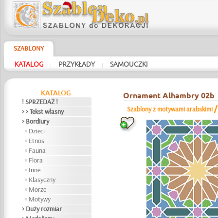
SZABLONY
KATALOG
PRZYKŁADY
SAMOUCZKI
|
|
|
KATALOG
Ornament Alhambry 02b
! SPRZEDAŻ !
Szablony z motywami arabskimi
> > Tekst własny
> Bordiury
Dzieci
Etnos
Fauna
Flora
Inne
Klasyczny
Morze
Motywy
> Duży rozmiar