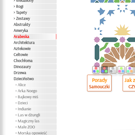
> Medaliony
> Rogi
> Tapety
> Zestawy
Abstrakty
Ameryka
Arabeska
Architektura
Aztekowie
Celtowie
Chochłoma
Dinozaury
Drzewa
Dzieciństwo
Porady
Jak 
Alice
Samouczki
CZY
Arka Noego
Bajkowy miś
Dzieci
Indianie
Las w dżungli
Magiczny las
Małe ZOO
Morska opowieść