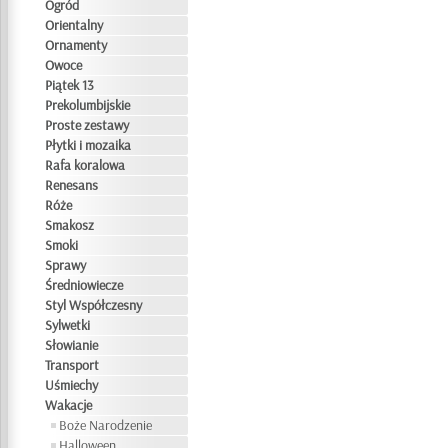
Ogród
Orientalny
Ornamenty
Owoce
Piątek 13
Prekolumbijskie
Proste zestawy
Płytki i mozaika
Rafa koralowa
Renesans
Róże
Smakosz
Smoki
Sprawy
Średniowiecze
Styl Współczesny
Sylwetki
Słowianie
Transport
Uśmiechy
Wakacje
Boże Narodzenie
Halloween