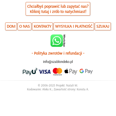
Chciałbyś poprawić lub zapytać nas?
Kliknij tutaj i zrób to natychmiast!
DOM
O NAS
KONTAKTY
WYSYŁKA I PŁATNOŚĆ
SZUKAJ
• Polityka zwrotów i refundacji •
info@szablondeko.pl
© 2006-2025 Projekt: Natali M.
Kodowanie: Aleks K.; Zawartość strony: Konsta A.