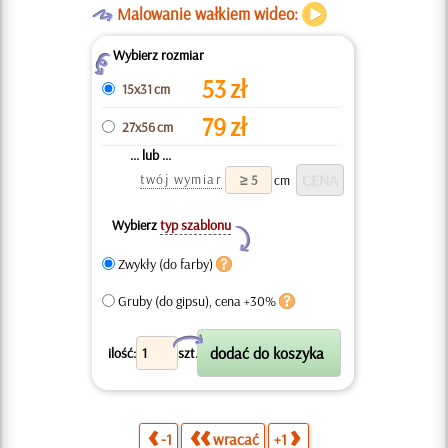
O
Malowanie wałkiem wideo:
Wybierz rozmiar
Z
53
zł
15x31 cm
79
zł
27x56 cm
... lub ...
twój wymiar
cm
Wybierz
typ szablonu
Y
Zwykły (do farby)
Gruby (do gipsu), cena +30%
X
ilość:
szt.
-1
wracać
+1