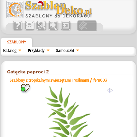
SZABLONY
Katalog
Przykłady
Samouczki
Gałązka paproci 2
/
Szablony z tropikalnymi zwierzętami i roślinami
fern003
a