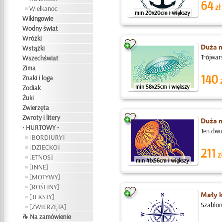
64
zł
Wielkanoc
min 20x20cm i większy
Wikingowie
Wodny świat
Wróżki
Duża 
Wstążki
Trójwar
Wszechświat
Zima
140
Znaki i loga
z
min 58x25cm i większy
Zodiak
Żuki
Zwierzęta
Zwroty i litery
Duża 
• HURTOWY •
Ten dwu
[BORDIURY]
[DZIECKO]
211
z
[ETNOS]
min 41x56cm i większy
[INNE]
[MOTYWY]
[ROŚLINY]
Mały 
[TEKSTY]
Szablon 
[ZWIERZĘTA]
❧ Na zamówienie