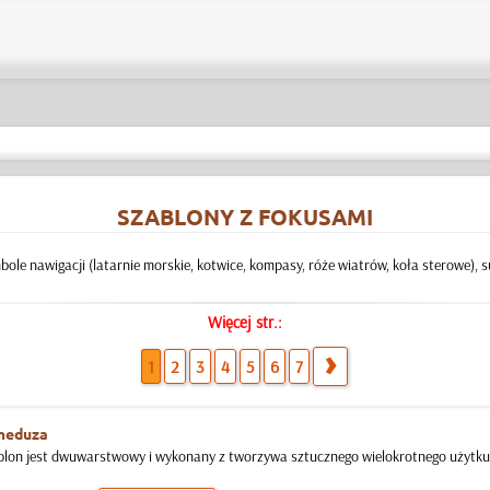
SZABLONY Z FOKUSAMI
bole nawigacji (latarnie morskie, kotwice, kompasy, róże wiatrów, koła sterowe), su
Więcej str.:
1
2
3
4
5
6
7
meduza
blon jest dwuwarstwowy i wykonany z tworzywa sztucznego wielokrotnego użytku, 