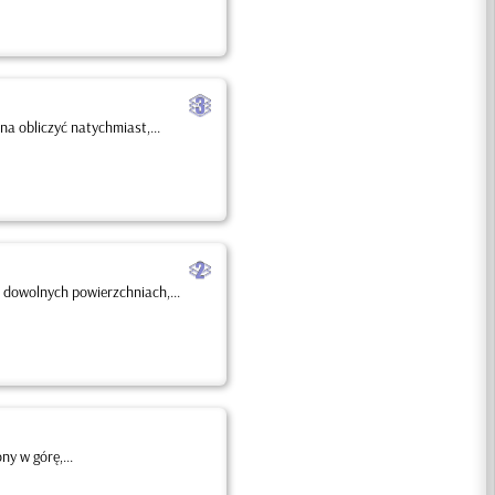
c
a obliczyć natychmiast,...
b
 dowolnych powierzchniach,...
ny w górę,...