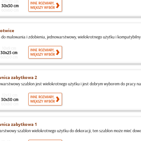
20x20 cm
INNE ROZMIARY,
30x30 cm
WIĘKSZY WYBÓR
60x60 cm
kotwice
 do malowania i zdobienia, jednowarstwowy, wielokrotnego użytku i kompatybilny z
10x9 cm
INNE ROZMIARY,
30x25 cm
WIĘKSZY WYBÓR
60x50 cm
wnica zabytkowa 2
warstwowy szablon jest wielokrotnego użytku i jest dobrym wyborem do pracy na
12x12 cm
INNE ROZMIARY,
30x30 cm
WIĘKSZY WYBÓR
60x60 cm
wnica zabytkowa 1
rstwowy szablon wielokrotnego użytku do dekoracji, ten szablon może mieć dowol