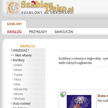
SZABLONY
KATALOG
PRZYKŁADY
SAMOUCZKI
|
|
|
KATALOG
! SPRZEDAŻ !
> > Tekst własny
Szablony o tematyce żeglarskiej - sym
> Bordiury
wiele różnych żaglowców.
Dzieci
Etnos
Fauna
Flora
Inne
Klasyczny
Morze
Duża 
Motywy
Ten sza
> Duży rozmiar