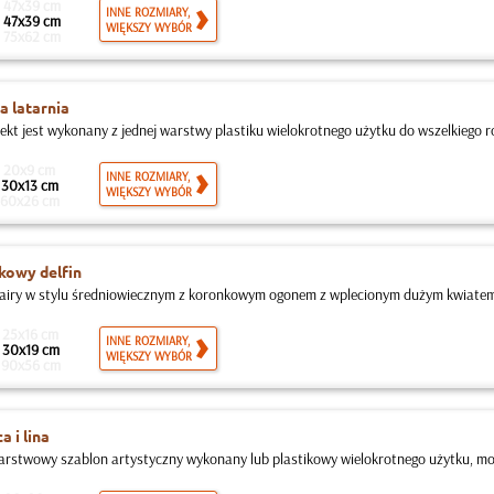
47x39 cm
INNE ROZMIARY,
47x39 cm
WIĘKSZY WYBÓR
75x62 cm
 latarnia
jekt jest wykonany z jednej warstwy plastiku wielokrotnego użytku do wszelkiego ro
20x9 cm
INNE ROZMIARY,
30x13 cm
WIĘKSZY WYBÓR
60x26 cm
kowy delfin
Fairy w stylu średniowiecznym z koronkowym ogonem z wplecionym dużym kwiatem
25x16 cm
INNE ROZMIARY,
30x19 cm
WIĘKSZY WYBÓR
90x56 cm
a i lina
rstwowy szablon artystyczny wykonany lub plastikowy wielokrotnego użytku, mo