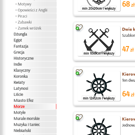
68
Motywy
zł
min 20x20cm i większy
Opowieści z Anglii
Piraci
Zabawki
Zamek wróżek
Dwie 
Dżungla
Szablon
Egipt
Fantazja
47
zł
Grecja
min 10x9cm i większy
Historyczne
Indie
Klasyczny
Kiero
Koronka
Ten dwu
Kwiaty
Latynosi
64
Liście
zł
min 12x12cm i większy
Miasto Efez
Morze
Motyle
Murale morskie
Kiero
Muzyka i taniec
Jednowa
Niebiański