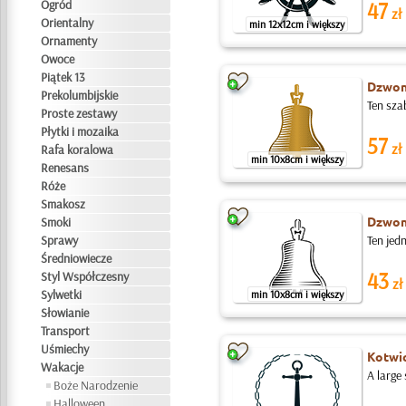
Ogród
47
zł
Orientalny
min 12x12cm i większy
Ornamenty
Owoce
Piątek 13
Dzwone
Prekolumbijskie
Ten sza
Proste zestawy
Płytki i mozaika
57
zł
Rafa koralowa
min 10x8cm i większy
Renesans
Róże
Smakosz
Dzwone
Smoki
Sprawy
Ten jed
Średniowiecze
43
Styl Współczesny
zł
Sylwetki
min 10x8cm i większy
Słowianie
Transport
Uśmiechy
Kotwic
Wakacje
A large 
Boże Narodzenie
Halloween