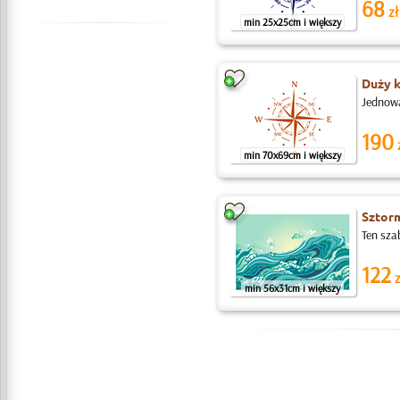
68
zł
min 25x25cm i większy
Duży 
Jednowa
190
min 70x69cm i większy
Sztor
Ten sza
122
z
min 56x31cm i większy