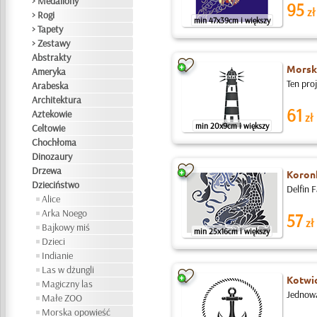
> Medaliony
95
zł
> Rogi
min 47x39cm i większy
> Tapety
> Zestawy
Abstrakty
Morska
Ameryka
Ten pro
Arabeska
Architektura
61
Aztekowie
zł
min 20x9cm i większy
Celtowie
Chochłoma
Dinozaury
Drzewa
Koron
Dzieciństwo
Delfin 
Alice
Arka Noego
57
zł
Bajkowy miś
min 25x16cm i większy
Dzieci
Indianie
Las w dżungli
Kotwic
Magiczny las
Jednowa
Małe ZOO
Morska opowieść