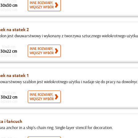
12x12 cm
INNE ROZMIARY,
30x30 cm
WIĘKSZY WYBÓR
60x60 cm
k na statek 2
blon jest dwuwarstwowy i wykonany z tworzywa sztucznego wielokrotnego użytku, 
10x8 cm
INNE ROZMIARY,
30x22 cm
WIĘKSZY WYBÓR
60x44 cm
k na statek 1
nowarstwowy szablon jest wielokrotnego użytku i nadaje się do pracy na dowolnych
10x8 cm
INNE ROZMIARY,
30x22 cm
WIĘKSZY WYBÓR
60x44 cm
a i łańcuch
sea anchor in a ship's chain ring. Single-layer stencil for decoration.