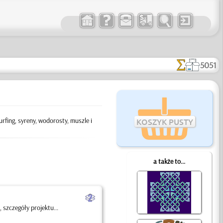
5051
rfing, syreny, wodorosty, muszle i
KOSZYK PUSTY
a także to...
b
szczegóły projektu...