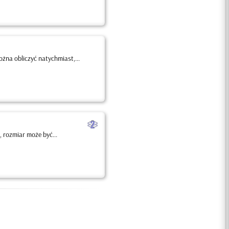
na obliczyć natychmiast,...
b
 rozmiar może być...