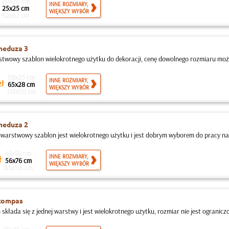
20x20 cm
INNE ROZMIARY,
25x25 cm
WIĘKSZY WYBÓR
62x62 cm
meduza 3
stwowy szablon wielokrotnego użytku do dekoracji, cenę dowolnego rozmiaru możn
58x25 cm
INNE ROZMIARY,
ł
65x28 cm
WIĘKSZY WYBÓR
115x50 cm
meduza 2
warstwowy szablon jest wielokrotnego użytku i jest dobrym wyborem do pracy na
41x56 cm
INNE ROZMIARY,
ł
56x76 cm
WIĘKSZY WYBÓR
85x116 cm
kompas
składa się z jednej warstwy i jest wielokrotnego użytku, rozmiar nie jest ograniczo