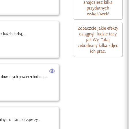
znajdziesz kilka
przydatnych
wskazówek!
Zobaczcie jakie efekty
osiągnęli ludzie tacy
 każdą farbą,...
jak Wy. Tutaj
zebraliśmy kilka zdjęć
ich prac.
b
 dowolnych powierzchniach,...
ny rozmiar, począwszy...