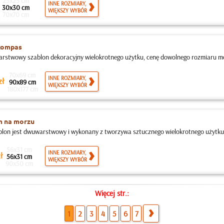
25x25 cm
INNE ROZMIARY,
30x30 cm
WIĘKSZY WYBÓR
70x70 cm
kompas
rstwowy szablon dekoracyjny wielokrotnego użytku, cenę dowolnego rozmiaru moż
70x69 cm
INNE ROZMIARY,
zł
90x89 cm
WIĘKSZY WYBÓR
180x177 cm
m na morzu
blon jest dwuwarstwowy i wykonany z tworzywa sztucznego wielokrotnego użytku,
56x31 cm
INNE ROZMIARY,
ł
56x31 cm
WIĘKSZY WYBÓR
90x50 cm
Więcej str.:
1
2
3
4
5
6
7