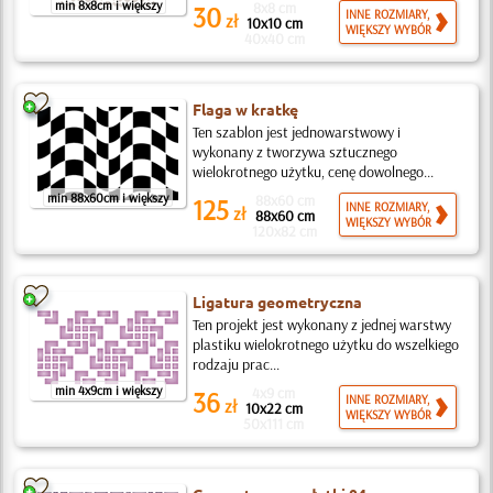
min 8x8cm i większy
8x8 cm
30
INNE ROZMIARY,
zł
10x10 cm
WIĘKSZY WYBÓR
40x40 cm
Flaga w kratkę
Ten szablon jest jednowarstwowy i
wykonany z tworzywa sztucznego
wielokrotnego użytku, cenę dowolnego...
min 88x60cm i większy
88x60 cm
125
INNE ROZMIARY,
zł
88x60 cm
WIĘKSZY WYBÓR
120x82 cm
Ligatura geometryczna
Ten projekt jest wykonany z jednej warstwy
plastiku wielokrotnego użytku do wszelkiego
rodzaju prac...
min 4x9cm i większy
4x9 cm
36
INNE ROZMIARY,
zł
10x22 cm
WIĘKSZY WYBÓR
50x111 cm