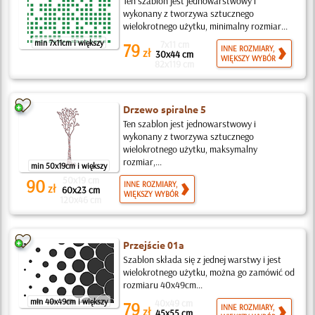
Ten szablon jest jednowarstwowy i
wykonany z tworzywa sztucznego
wielokrotnego użytku, minimalny rozmiar...
min 7x11cm i większy
7x11 cm
79
INNE ROZMIARY,
zł
30x44 cm
WIĘKSZY WYBÓR
82x119 cm
Drzewo spiralne 5
Ten szablon jest jednowarstwowy i
wykonany z tworzywa sztucznego
wielokrotnego użytku, maksymalny
rozmiar,...
min 50x19cm i większy
50x19 cm
90
INNE ROZMIARY,
zł
60x23 cm
WIĘKSZY WYBÓR
120x46 cm
Przejście 01a
Szablon składa się z jednej warstwy i jest
wielokrotnego użytku, można go zamówić od
rozmiaru 40x49cm...
min 40x49cm i większy
40x49 cm
79
INNE ROZMIARY,
zł
45x55 cm