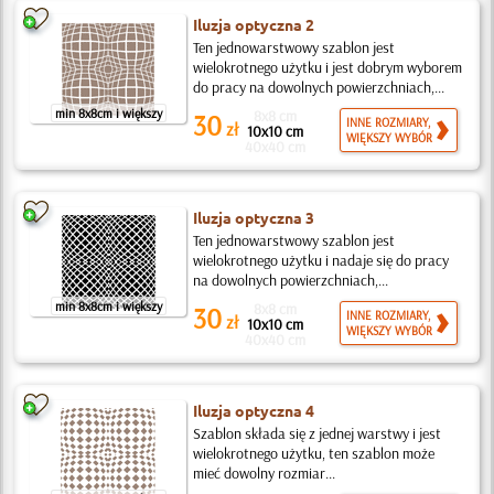
Iluzja optyczna 2
Ten jednowarstwowy szablon jest
wielokrotnego użytku i jest dobrym wyborem
do pracy na dowolnych powierzchniach,...
min 8x8cm i większy
8x8 cm
30
INNE ROZMIARY,
zł
10x10 cm
WIĘKSZY WYBÓR
40x40 cm
Iluzja optyczna 3
Ten jednowarstwowy szablon jest
wielokrotnego użytku i nadaje się do pracy
na dowolnych powierzchniach,...
min 8x8cm i większy
8x8 cm
30
INNE ROZMIARY,
zł
10x10 cm
WIĘKSZY WYBÓR
40x40 cm
Iluzja optyczna 4
Szablon składa się z jednej warstwy i jest
wielokrotnego użytku, ten szablon może
mieć dowolny rozmiar...