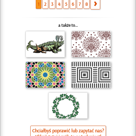
1
2
3
4
5
6
7
8
a także to...
Chciałbyś poprawić lub zapytać nas?