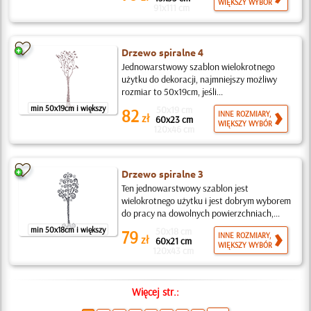
WIĘKSZY WYBÓR
91x111 cm
Drzewo spiralne 4
Jednowarstwowy szablon wielokrotnego
użytku do dekoracji, najmniejszy możliwy
rozmiar to 50x19cm, jeśli...
min 50x19cm i większy
50x19 cm
82
INNE ROZMIARY,
zł
60x23 cm
WIĘKSZY WYBÓR
120x46 cm
Drzewo spiralne 3
Ten jednowarstwowy szablon jest
wielokrotnego użytku i jest dobrym wyborem
do pracy na dowolnych powierzchniach,...
min 50x18cm i większy
50x18 cm
79
INNE ROZMIARY,
zł
60x21 cm
WIĘKSZY WYBÓR
120x43 cm
Więcej str.: