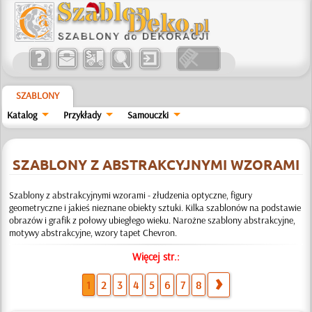
SZABLONY
Katalog
Przykłady
Samouczki
SZABLONY Z ABSTRAKCYJNYMI WZORAMI
Szablony z abstrakcyjnymi wzorami - złudzenia optyczne, figury
geometryczne i jakieś nieznane obiekty sztuki. Kilka szablonów na podstawie
obrazów i grafik z połowy ubiegłego wieku. Narożne szablony abstrakcyjne,
motywy abstrakcyjne, wzory tapet Chevron.
Więcej str.:
1
2
3
4
5
6
7
8