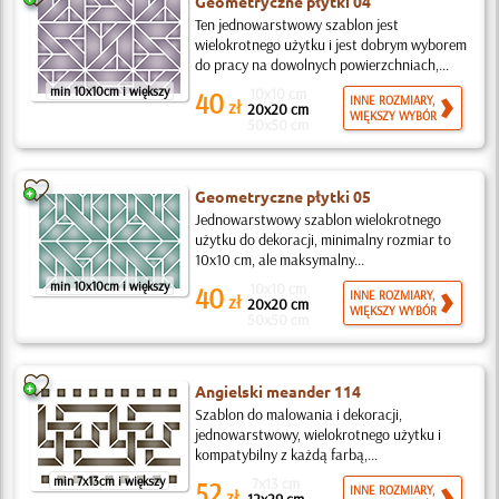
Geometryczne płytki 04
Ten jednowarstwowy szablon jest
wielokrotnego użytku i jest dobrym wyborem
do pracy na dowolnych powierzchniach,...
min 10x10cm i większy
10x10 cm
40
INNE ROZMIARY,
zł
20x20 cm
WIĘKSZY WYBÓR
50x50 cm
Geometryczne płytki 05
Jednowarstwowy szablon wielokrotnego
użytku do dekoracji, minimalny rozmiar to
10x10 cm, ale maksymalny...
min 10x10cm i większy
10x10 cm
40
INNE ROZMIARY,
zł
20x20 cm
WIĘKSZY WYBÓR
50x50 cm
Angielski meander 114
Szablon do malowania i dekoracji,
jednowarstwowy, wielokrotnego użytku i
kompatybilny z każdą farbą,...
min 7x13cm i większy
7x13 cm
52
INNE ROZMIARY,
zł