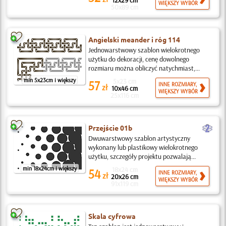
12x29 cm
WIĘKSZY WYBÓR
50x89 cm
Angielski meander i róg 114
Jednowarstwowy szablon wielokrotnego
użytku do dekoracji, cenę dowolnego
rozmiaru można obliczyć natychmiast,...
min 5x23cm i większy
5x23 cm
57
INNE ROZMIARY,
zł
10x46 cm
WIĘKSZY WYBÓR
25x116 cm
b
Przejście 01b
Dwuwarstwowy szablon artystyczny
wykonany lub plastikowy wielokrotnego
użytku, szczegóły projektu pozwalają...
min 18x24cm i większy
18x24 cm
54
INNE ROZMIARY,
zł
20x26 cm
WIĘKSZY WYBÓR
91x119 cm
Skala cyfrowa