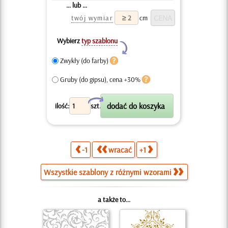
... lub ...
twój wymiar
cm
Wybierz
typ szablonu
Y
Zwykły (do farby)
Gruby (do gipsu), cena +30%
X
ilość:
szt.
-1
wracać
+1
Wszystkie szablony z różnymi wzorami
a także to...