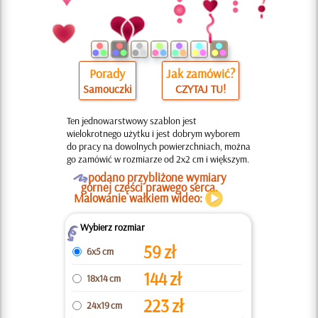
Porady
Jak zamówić?
Samouczki
CZYTAJ TU!
Ten jednowarstwowy szablon jest
wielokrotnego użytku i jest dobrym wyborem
do pracy na dowolnych powierzchniach, można
go zamówić w rozmiarze od 2x2 cm i większym.
O
podano przybliżone wymiary
górnej części prawego serca.
Malowanie wałkiem wideo:
Wybierz rozmiar
Z
59
zł
6x5 cm
144
zł
18x14 cm
223
zł
24x19 cm