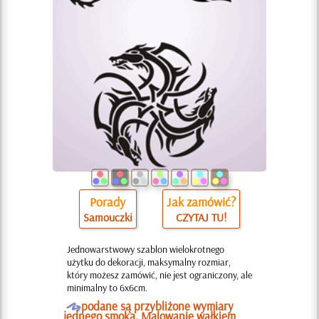
Porady
Jak zamówić?
Samouczki
CZYTAJ TU!
Jednowarstwowy szablon wielokrotnego
użytku do dekoracji, maksymalny rozmiar,
który możesz zamówić, nie jest ograniczony, ale
minimalny to 6x6cm.
O
podane są przybliżone wymiary
jednego smoka. Malowanie wałkiem