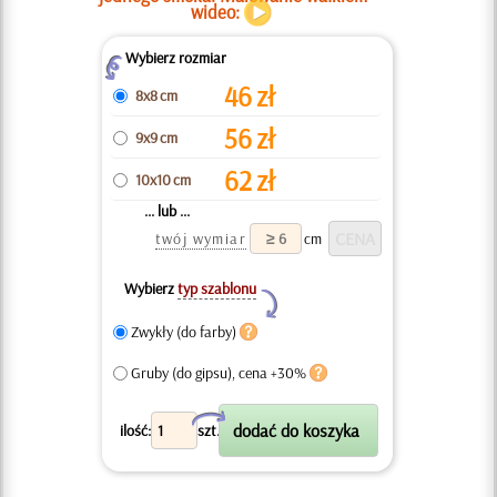
wideo:
Wybierz rozmiar
Z
46
zł
8x8 cm
56
zł
9x9 cm
62
zł
10x10 cm
... lub ...
twój wymiar
cm
Wybierz
typ szablonu
Y
Zwykły (do farby)
Gruby (do gipsu), cena +30%
X
ilość:
szt.