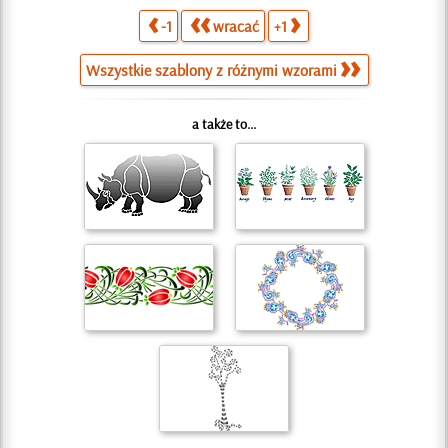
-1
wracać
+1
Wszystkie szablony z różnymi wzorami
a także to...