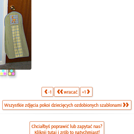
-1
wracać
+1
Wszystkie zdjęcia pokoi dziecięcych ozdobionych szablonami
Chciałbyś poprawić lub zapytać nas?
Kliknij tutaj i zrób to natychmiast!