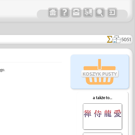
5051
go.
KOSZYK PUSTY
a także to...