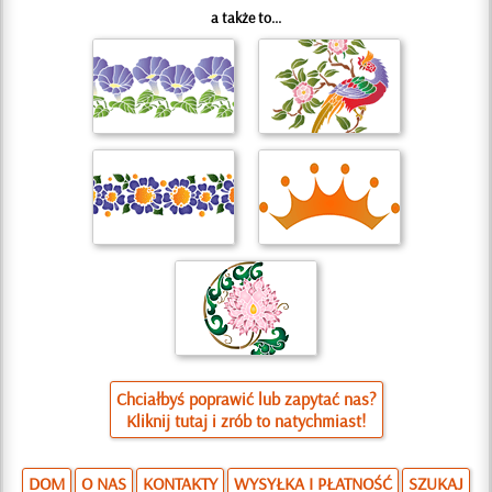
a także to...
Chciałbyś poprawić lub zapytać nas?
Kliknij tutaj i zrób to natychmiast!
DOM
O NAS
KONTAKTY
WYSYŁKA I PŁATNOŚĆ
SZUKAJ