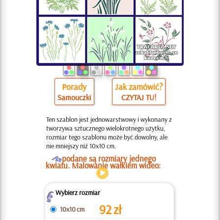
Porady
Jak zamówić?
Samouczki
CZYTAJ TU!
Ten szablon jest jednowarstwowy i wykonany z
tworzywa sztucznego wielokrotnego użytku,
rozmiar tego szablonu może być dowolny, ale
nie mniejszy niż 10x10 cm.
O
podane są rozmiary jednego
kwiatu. Malowanie wałkiem wideo:
Wybierz rozmiar
Z
92
zł
10x10 cm