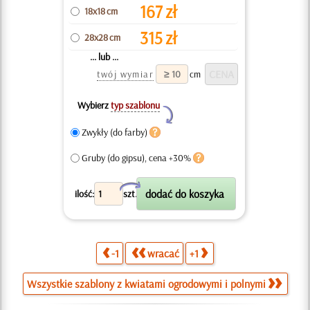
167
zł
18x18 cm
315
zł
28x28 cm
... lub ...
twój wymiar
cm
Wybierz
typ szablonu
Y
Zwykły (do farby)
Gruby (do gipsu), cena +30%
X
ilość:
szt.
-1
wracać
+1
Wszystkie szablony z kwiatami ogrodowymi i polnymi