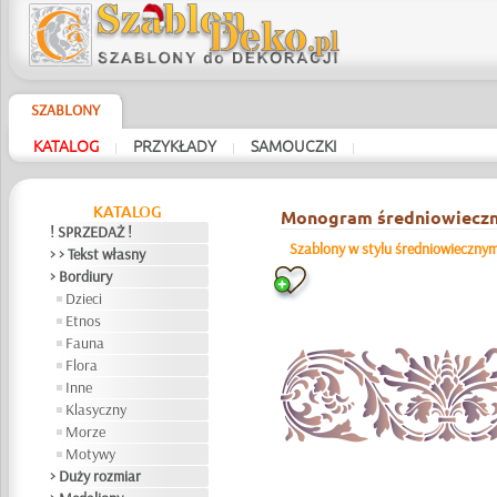
SZABLONY
KATALOG
PRZYKŁADY
SAMOUCZKI
|
|
|
KATALOG
Monogram średniowiecz
! SPRZEDAŻ !
Szablony w stylu średniowieczny
> > Tekst własny
> Bordiury
Dzieci
Etnos
Fauna
Flora
Inne
Klasyczny
Morze
Motywy
> Duży rozmiar