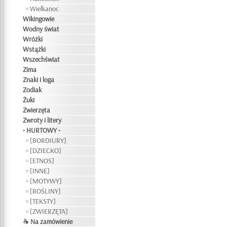
Wielkanoc
Wikingowie
Wodny świat
Wróżki
Wstążki
Wszechświat
Zima
Znaki i loga
Zodiak
Żuki
Zwierzęta
Zwroty i litery
• HURTOWY •
[BORDIURY]
[DZIECKO]
[ETNOS]
[INNE]
[MOTYWY]
[ROŚLINY]
[TEKSTY]
[ZWIERZĘTA]
❧ Na zamówienie