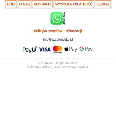
DOM
O NAS
KONTAKTY
WYSYŁKA I PŁATNOŚĆ
SZUKAJ
• Polityka zwrotów i refundacji •
info@szablondeko.pl
© 2006-2025 Projekt: Natali M.
Kodowanie: Aleks K.; Zawartość strony: Konsta A.