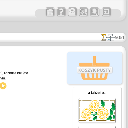
5051
KOSZYK PUSTY
, rozmiar nie jest
wym.
a także to...