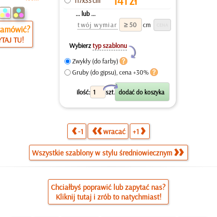
141
zł
117x33 cm
... lub ...
twój wymiar
cm
zamówić?
TAJ TU!
Wybierz
typ szablonu
Y
Zwykły (do farby)
Gruby (do gipsu), cena +30%
X
ilość:
szt.
-1
wracać
+1
Wszystkie szablony w stylu średniowiecznym
Chciałbyś poprawić lub zapytać nas?
Kliknij tutaj i zrób to natychmiast!