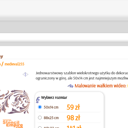
ny
/
m
medieval255
a
Jednowarstwowy szablon wielokrotnego użytku do dekoracji
ograniczony w górę, ale 50x14 cm jest najmniejszym możli
O
Malowanie wałkiem wideo:
Wybierz rozmiar
Z
59
zł
50x14 cm
98
zł
88x25 cm