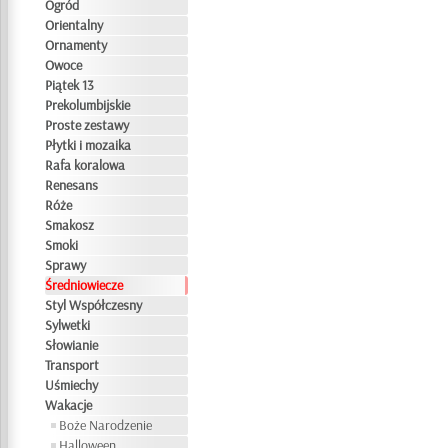
Ogród
Orientalny
Ornamenty
Owoce
Piątek 13
Prekolumbijskie
Proste zestawy
Płytki i mozaika
Rafa koralowa
Renesans
Róże
Smakosz
Smoki
Sprawy
Średniowiecze
Styl Współczesny
Sylwetki
Słowianie
Transport
Uśmiechy
Wakacje
Boże Narodzenie
Halloween