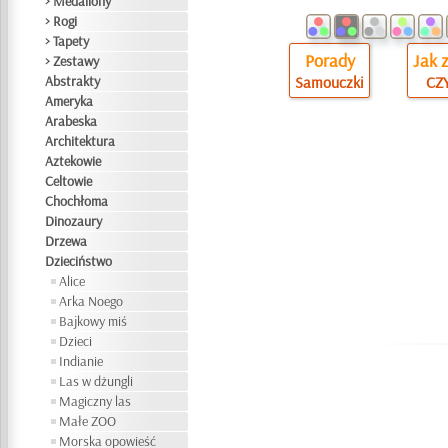
> Medaliony
> Rogi
> Tapety
Porady
Jak 
> Zestawy
Abstrakty
Samouczki
CZY
Ameryka
Arabeska
Architektura
Aztekowie
Celtowie
Chochłoma
Dinozaury
Drzewa
Dzieciństwo
Alice
Arka Noego
Bajkowy miś
Dzieci
Indianie
Las w dżungli
Magiczny las
Małe ZOO
Morska opowieść