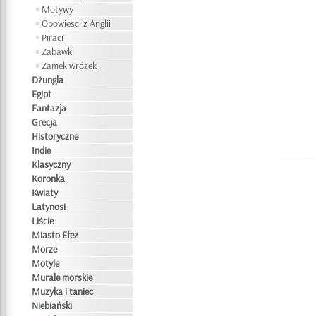
Motywy
Opowieści z Anglii
Piraci
Zabawki
Zamek wróżek
Dżungla
Egipt
Fantazja
Grecja
Historyczne
Indie
Klasyczny
Koronka
Kwiaty
Latynosi
Liście
Miasto Efez
Morze
Motyle
Murale morskie
Muzyka i taniec
Niebiański