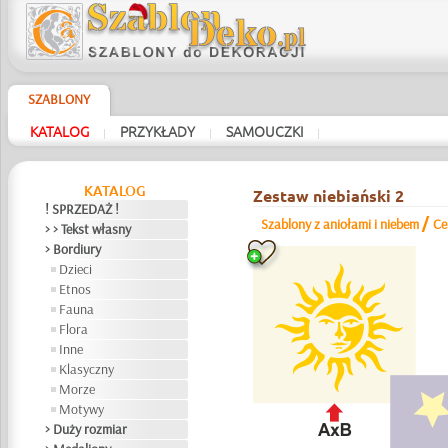
SZABLONY
KATALOG
PRZYKŁADY
SAMOUCZKI
|
|
|
KATALOG
Zestaw niebiański 2
! SPRZEDAŻ !
/
Szablony z aniołami i niebem
Ce
> > Tekst własny
> Bordiury
Dzieci
Etnos
Fauna
Flora
Inne
Klasyczny
Morze
Motywy
> Duży rozmiar