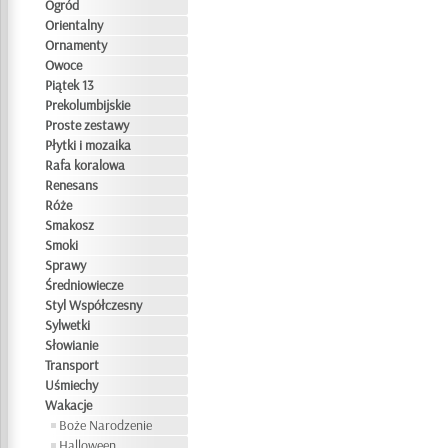
Ogród
Orientalny
Ornamenty
Owoce
Piątek 13
Prekolumbijskie
Proste zestawy
Płytki i mozaika
Rafa koralowa
Renesans
Róże
Smakosz
Smoki
Sprawy
Średniowiecze
Styl Współczesny
Sylwetki
Słowianie
Transport
Uśmiechy
Wakacje
Boże Narodzenie
Halloween