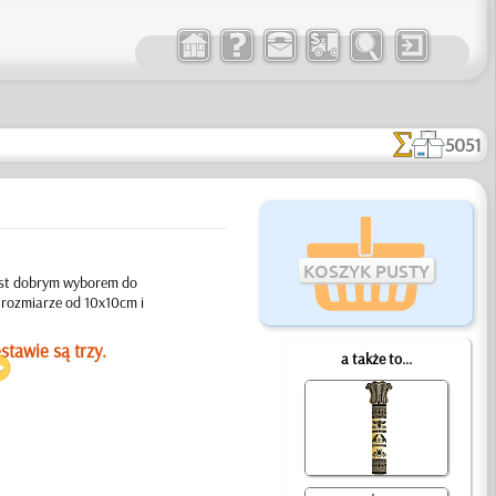
5051
KOSZYK PUSTY
jest dobrym wyborem do
rozmiarze od 10x10cm i
stawie są trzy.
a także to...