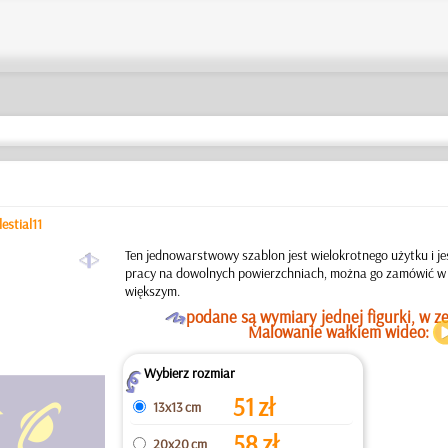
lestial11
a
Ten jednowarstwowy szablon jest wielokrotnego użytku i 
pracy na dowolnych powierzchniach, można go zamówić w 
większym.
O
podane są wymiary jednej figurki, w ze
Malowanie wałkiem wideo:
Wybierz rozmiar
Z
51
zł
13x13 cm
58
zł
20x20 cm