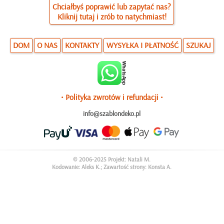
Chciałbyś poprawić lub zapytać nas?
Kliknij tutaj i zrób to natychmiast!
DOM
O NAS
KONTAKTY
WYSYŁKA I PŁATNOŚĆ
SZUKAJ
• Polityka zwrotów i refundacji •
info@szablondeko.pl
© 2006-2025 Projekt: Natali M.
Kodowanie: Aleks K.; Zawartość strony: Konsta A.