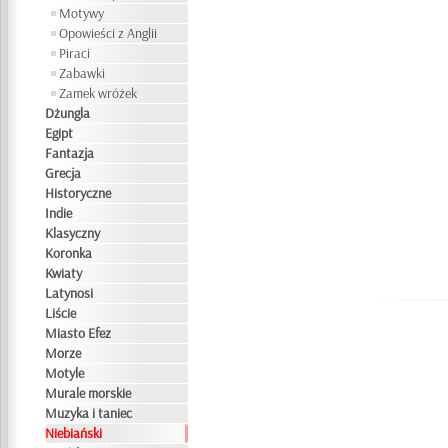
Motywy
Opowieści z Anglii
Piraci
Zabawki
Zamek wróżek
Dżungla
Egipt
Fantazja
Grecja
Historyczne
Indie
Klasyczny
Koronka
Kwiaty
Latynosi
Liście
Miasto Efez
Morze
Motyle
Murale morskie
Muzyka i taniec
Niebiański