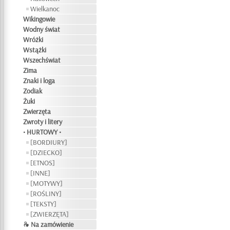
Wielkanoc
Wikingowie
Wodny świat
Wróżki
Wstążki
Wszechświat
Zima
Znaki i loga
Zodiak
Żuki
Zwierzęta
Zwroty i litery
• HURTOWY •
[BORDIURY]
[DZIECKO]
[ETNOS]
[INNE]
[MOTYWY]
[ROŚLINY]
[TEKSTY]
[ZWIERZĘTA]
❧ Na zamówienie