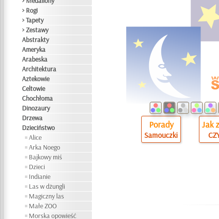
> Medaliony
> Rogi
> Tapety
> Zestawy
Abstrakty
Ameryka
Arabeska
Architektura
Aztekowie
Celtowie
Chochłoma
Dinozaury
Drzewa
Porady
Jak 
Dzieciństwo
Samouczki
CZY
Alice
Arka Noego
Bajkowy miś
Dzieci
Indianie
Las w dżungli
Magiczny las
Małe ZOO
Morska opowieść