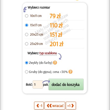
Wybierz rozmiar
Z
M
a
ł
h
u
r
o
w
y
e
s
t
a
w
kil
k
u i
d
n
t
y
z
n
y
c
s
z
a
bl
o
n
ó
w.
e
n
d
o
t
y
c
z
y
z
e
s
t
a
w
79
zł
10x11 cm
z
h
110
zł
t
c
a
15x17 cm
y
e
C
u .
151
zł
20x23 cm
201
zł
25x29 cm
Wybierz
typ szablonu
Y
Zwykły (do farby)
Gruby (do gipsu), cena +30%
X
ilość:
pak.
-1
wracać
+1