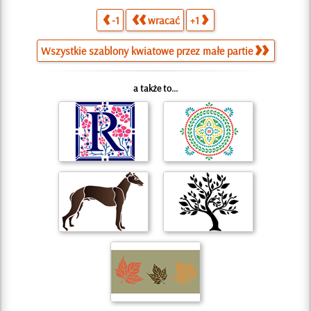
-1
wracać
+1
Wszystkie szablony kwiatowe przez małe partie
a także to...