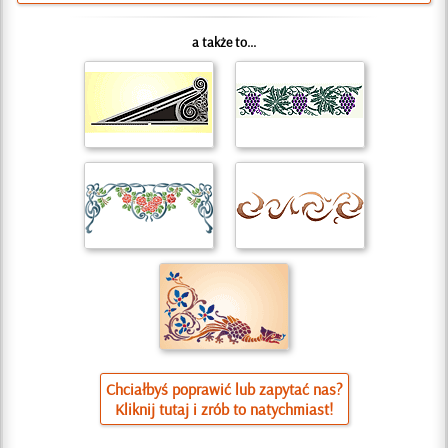
a także to...
Chciałbyś poprawić lub zapytać nas?
Kliknij tutaj i zrób to natychmiast!