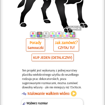
Porady
Jak zamówić?
Samouczki
CZYTAJ TU!
KUP JEDEN (DETALICZNY)
Ten projekt jest wykonany z jednej warstwy
plastiku wielokrotnego użytku do wszelkiego
rodzaju prac dekoratorskich, poza
sugerowanymi rozmiarami, można zamówić
dowolny własny - ale nie mniejszy niż 15x16cm.
O
Malowanie wałkiem wideo:
Wybierz rozmiar
Z