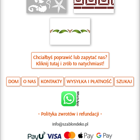
Chciałbyś poprawić lub zapytać nas?
Kliknij tutaj i zrób to natychmiast!
DOM
O NAS
KONTAKTY
WYSYŁKA I PŁATNOŚĆ
SZUKAJ
• Polityka zwrotów i refundacji •
info@szablondeko.pl