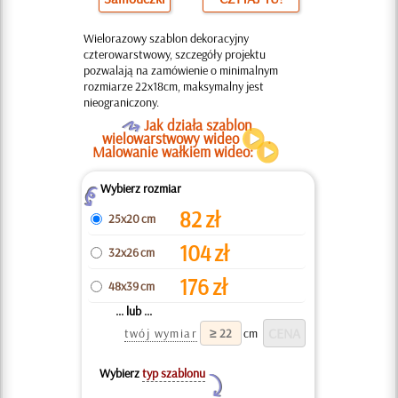
Wielorazowy szablon dekoracyjny
czterowarstwowy, szczegóły projektu
pozwalają na zamówienie o minimalnym
rozmiarze 22x18cm, maksymalny jest
nieograniczony.
O
Jak działa szablon
wielowarstwowy wideo
.
Malowanie wałkiem wideo:
Wybierz rozmiar
Z
82
zł
25x20 cm
104
zł
32x26 cm
176
zł
48x39 cm
... lub ...
twój wymiar
cm
Wybierz
typ szablonu
Y