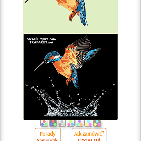
Porady
Jak zamówić?
Samouczki
CZYTAJ TU!