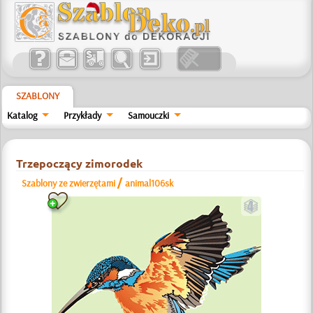
SZABLONY
Katalog
Przykłady
Samouczki
Trzepoczący zimorodek
/
Szablony ze zwierzętami
animal106sk
d