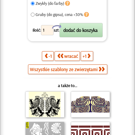
Zwykły (do farby)
Gruby (do gipsu), cena +30%
X
ilość:
szt.
-1
wracać
+1
Wszystkie szablony ze zwierzętami
a także to...