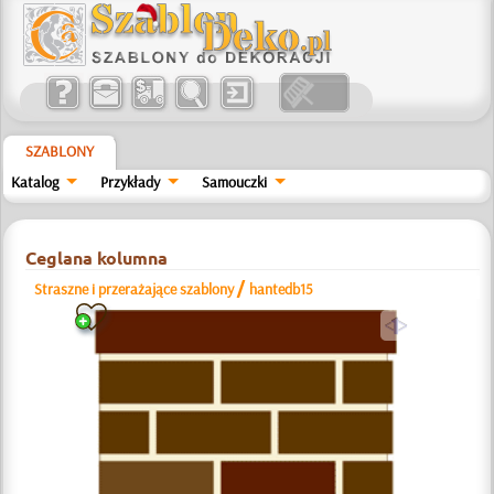
SZABLONY
Katalog
Przykłady
Samouczki
Ceglana kolumna
/
Straszne i przerażające szablony
hantedb15
a