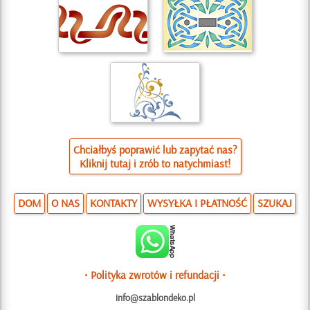
Chciałbyś poprawić lub zapytać nas?
Kliknij tutaj i zrób to natychmiast!
DOM
O NAS
KONTAKTY
WYSYŁKA I PŁATNOŚĆ
SZUKAJ
• Polityka zwrotów i refundacji •
info@szablondeko.pl