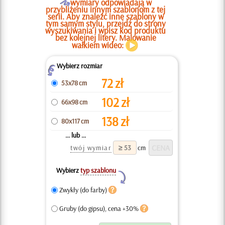
O
wymiary odpowiadają w
przybliżeniu innym szablonom z tej
serii. Aby znaleźć inne szablony w
tym samym stylu, przejdź do strony
wyszukiwania i wpisz kod produktu
bez kolejnej litery. Malowanie
wałkiem wideo:
Wybierz rozmiar
Z
72
zł
53x78 cm
102
zł
66x98 cm
138
zł
80x117 cm
... lub ...
twój wymiar
cm
Wybierz
typ szablonu
Y
Zwykły (do farby)
Gruby (do gipsu), cena +30%