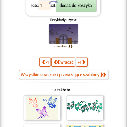
X
ilość:
szt.
Przykłady użycia:
Cmentarz
-1
wracać
+1
Wszystkie straszne i przerażające szablony
a także to...