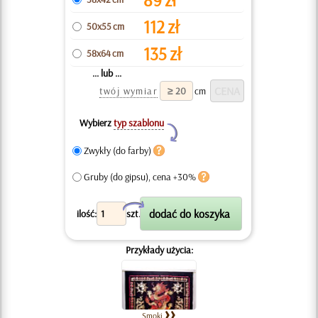
112
zł
50x55 cm
135
zł
58x64 cm
... lub ...
twój wymiar
cm
Wybierz
typ szablonu
Y
Zwykły (do farby)
Gruby (do gipsu), cena +30%
X
ilość:
szt.
Przykłady użycia:
Smoki