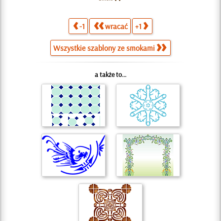
-1
wracać
+1
Wszystkie szablony ze smokami
a także to...