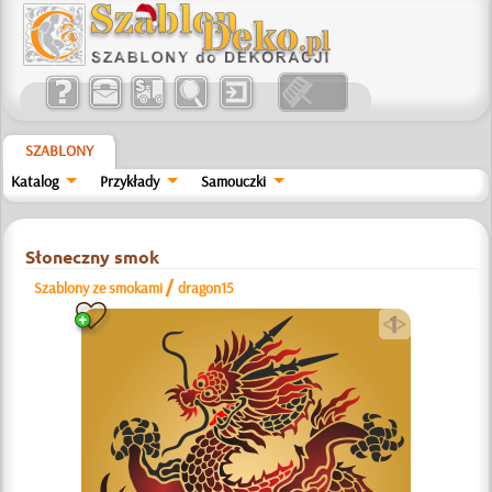
SZABLONY
Katalog
Przykłady
Samouczki
Słoneczny smok
/
Szablony ze smokami
dragon15
a