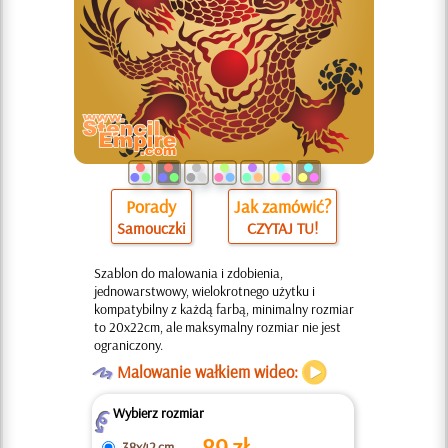
Porady
Jak zamówić?
Samouczki
CZYTAJ TU!
Szablon do malowania i zdobienia,
jednowarstwowy, wielokrotnego użytku i
kompatybilny z każdą farbą, minimalny rozmiar
to 20x22cm, ale maksymalny rozmiar nie jest
ograniczony.
O
Malowanie wałkiem wideo:
Wybierz rozmiar
Z
89
zł
38x42 cm