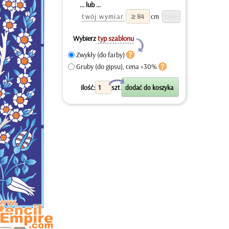
... lub ...
twój wymiar
cm
Wybierz
typ szablonu
Y
Zwykły (do farby)
Gruby (do gipsu), cena +30%
X
ilość:
szt.