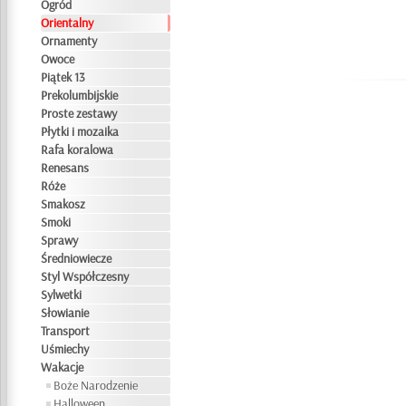
Ogród
Orientalny
Ornamenty
Owoce
Piątek 13
Prekolumbijskie
Proste zestawy
Płytki i mozaika
Rafa koralowa
Renesans
Róże
Smakosz
Smoki
Sprawy
Średniowiecze
Styl Współczesny
Sylwetki
Słowianie
Transport
Uśmiechy
Wakacje
Boże Narodzenie
Halloween