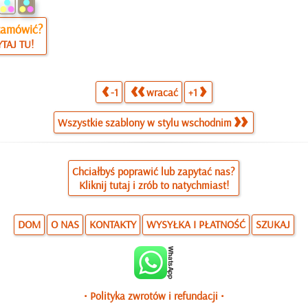
zamówić?
TAJ TU!
-1
wracać
+1
Wszystkie szablony w stylu wschodnim
Chciałbyś poprawić lub zapytać nas?
Kliknij tutaj i zrób to natychmiast!
DOM
O NAS
KONTAKTY
WYSYŁKA I PŁATNOŚĆ
SZUKAJ
• Polityka zwrotów i refundacji •