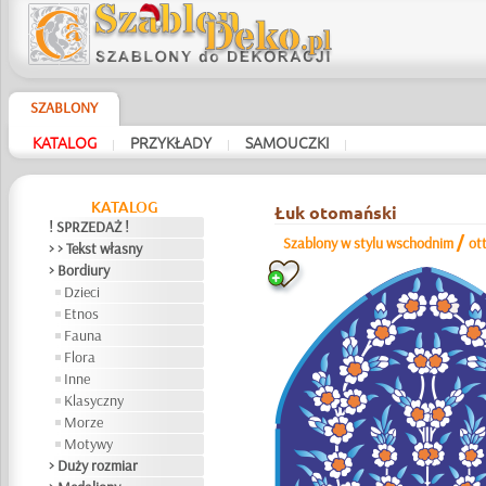
SZABLONY
KATALOG
PRZYKŁADY
SAMOUCZKI
|
|
|
KATALOG
Łuk otomański
! SPRZEDAŻ !
/
Szablony w stylu wschodnim
ot
> > Tekst własny
> Bordiury
Dzieci
Etnos
Fauna
Flora
Inne
Klasyczny
Morze
Motywy
> Duży rozmiar