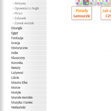
Motywy
Opowieści z Anglii
Porady
Jak 
Piraci
Samouczki
CZY
Zabawki
Zamek wróżek
Dżungla
Egipt
Fantazja
Grecja
Historyczne
Indie
Klasyczny
Koronka
Kwiaty
Latynosi
Liście
Miasto Efez
Morze
Motyle
Murale morskie
Muzyka i taniec
Niebiański