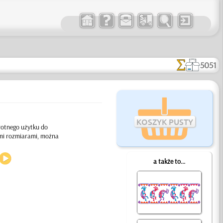
5051
KOSZYK PUSTY
krotnego użytku do
ymi rozmiarami, można
a także to...