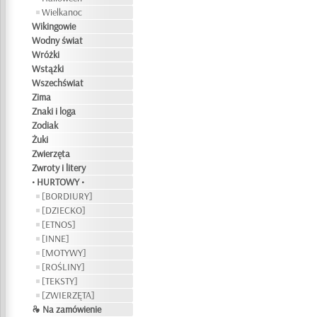
Wielkanoc
Wikingowie
Wodny świat
Wróżki
Wstążki
Wszechświat
Zima
Znaki i loga
Zodiak
Żuki
Zwierzęta
Zwroty i litery
• HURTOWY •
[BORDIURY]
[DZIECKO]
[ETNOS]
[INNE]
[MOTYWY]
[ROŚLINY]
[TEKSTY]
[ZWIERZĘTA]
❧ Na zamówienie