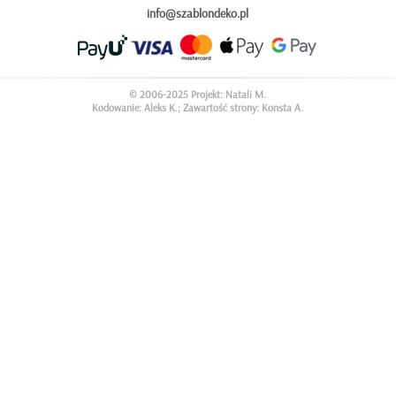
info@szablondeko.pl
© 2006-2025 Projekt: Natali M.
Kodowanie: Aleks K.; Zawartość strony: Konsta A.