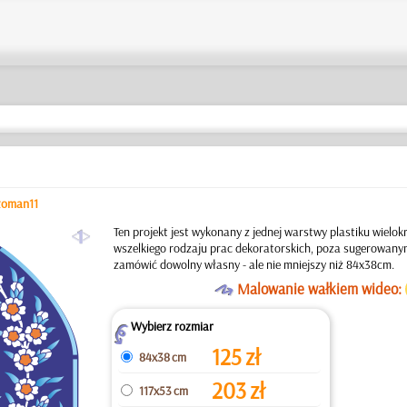
toman11
a
Ten projekt jest wykonany z jednej warstwy plastiku wielo
wszelkiego rodzaju prac dekoratorskich, poza sugerowan
zamówić dowolny własny - ale nie mniejszy niż 84x38cm.
O
Malowanie wałkiem wideo:
Wybierz rozmiar
Z
125
zł
84x38 cm
203
zł
117x53 cm