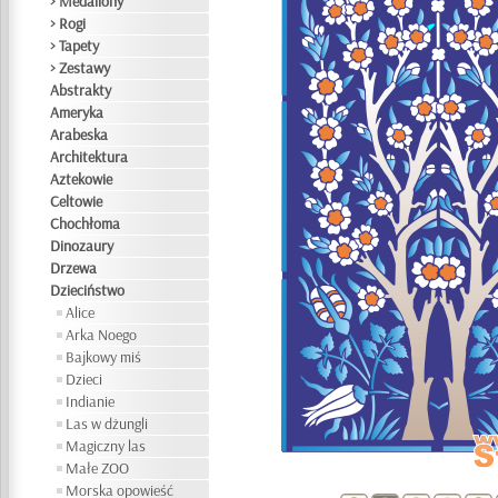
> Medaliony
> Rogi
> Tapety
> Zestawy
Abstrakty
Ameryka
Arabeska
Architektura
Aztekowie
Celtowie
Chochłoma
Dinozaury
Drzewa
Dzieciństwo
Alice
Arka Noego
Bajkowy miś
Dzieci
Indianie
Las w dżungli
Magiczny las
Małe ZOO
Morska opowieść