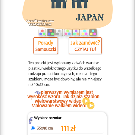
Porady
Jak zamówić?
Samouczki
CZYTAJ TU!
Ten projekt jest wykonany z dwóch warstw
plastiku wielokrotnego użytku do wszelkiego
rodzaju prac dekoracyjnych, rozmiar tego
szablonu może być dowolny, ale nie mniejszy
niż 10x12 cm.
O
pierwszym wymiarem jest
wysokość wzoru. Jak działa szablon
wielowarstwowy wideo
.
Malowanie wałkiem wideo:
Wybierz rozmiar
Z
111
zł
35x40 cm