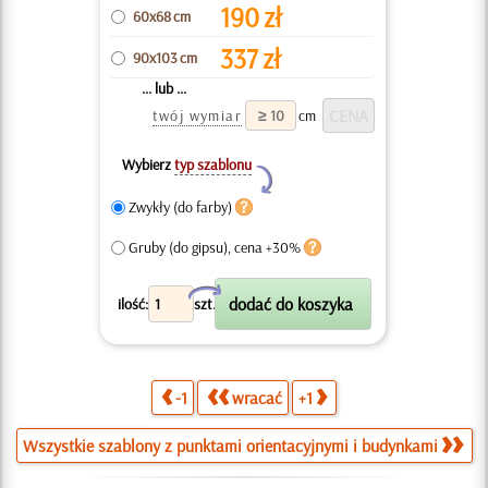
190
zł
60x68 cm
337
zł
90x103 cm
... lub ...
twój wymiar
cm
Wybierz
typ szablonu
Y
Zwykły (do farby)
Gruby (do gipsu), cena +30%
X
ilość:
szt.
-1
wracać
+1
Wszystkie szablony z punktami orientacyjnymi i budynkami