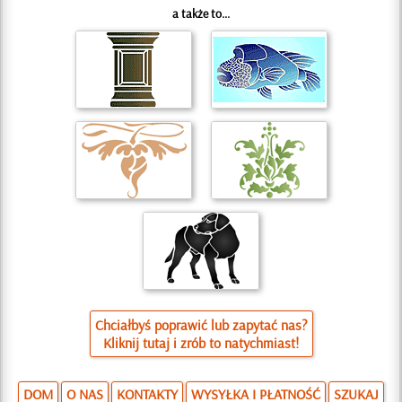
a także to...
Chciałbyś poprawić lub zapytać nas?
Kliknij tutaj i zrób to natychmiast!
DOM
O NAS
KONTAKTY
WYSYŁKA I PŁATNOŚĆ
SZUKAJ