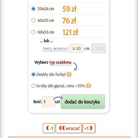
59
zł
30x26 cm
76
zł
40x35 cm
121
zł
60x53 cm
... lub ...
twój wymiar
cm
Wybierz
typ szablonu
Y
Zwykły (do farby)
Gruby (do gipsu), cena +30%
X
ilość:
szt.
-1
wracać
+1