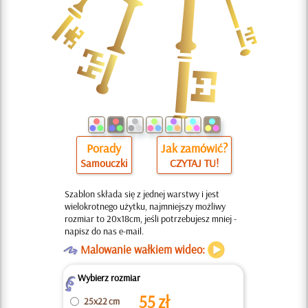
Porady
Jak zamówić?
Samouczki
CZYTAJ TU!
Szablon składa się z jednej warstwy i jest
wielokrotnego użytku, najmniejszy możliwy
rozmiar to 20x18cm, jeśli potrzebujesz mniej -
napisz do nas e-mail.
O
Malowanie wałkiem wideo:
Wybierz rozmiar
Z
55
zł
25x22 cm