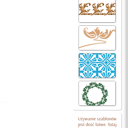
Używanie szablonów
jest dość łatwe. Tutaj