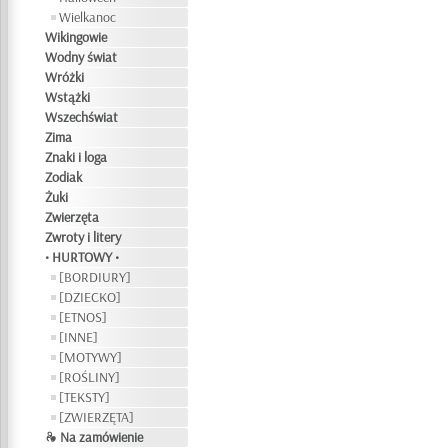
Wielkanoc
Wikingowie
Wodny świat
Wróżki
Wstążki
Wszechświat
Zima
Znaki i loga
Zodiak
Żuki
Zwierzęta
Zwroty i litery
• HURTOWY •
[BORDIURY]
[DZIECKO]
[ETNOS]
[INNE]
[MOTYWY]
[ROŚLINY]
[TEKSTY]
[ZWIERZĘTA]
❧ Na zamówienie