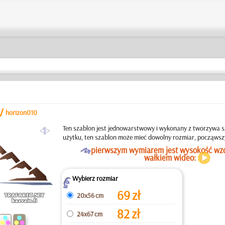
/
horizon010
a
Ten szablon jest jednowarstwowy i wykonany z tworzywa s
użytku, ten szablon może mieć dowolny rozmiar, począwsz
O
pierwszym wymiarem jest wysokość wz
wałkiem wideo:
Wybierz rozmiar
Z
69
zł
20x56 cm
82
zł
24x67 cm