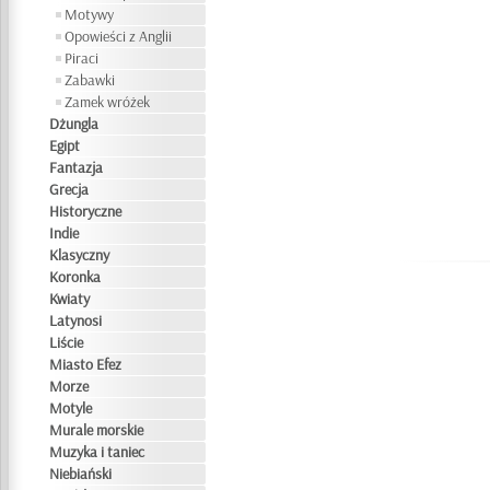
Motywy
Opowieści z Anglii
Piraci
Zabawki
Zamek wróżek
Dżungla
Egipt
Fantazja
Grecja
Historyczne
Indie
Klasyczny
Koronka
Kwiaty
Latynosi
Liście
Miasto Efez
Morze
Motyle
Murale morskie
Muzyka i taniec
Niebiański