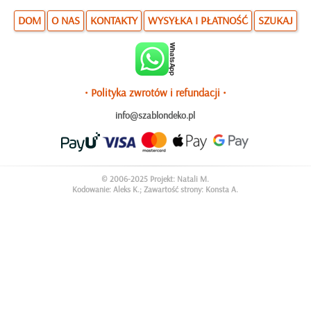
DOM
O NAS
KONTAKTY
WYSYŁKA I PŁATNOŚĆ
SZUKAJ
• Polityka zwrotów i refundacji •
info@szablondeko.pl
© 2006-2025 Projekt: Natali M.
Kodowanie: Aleks K.; Zawartość strony: Konsta A.