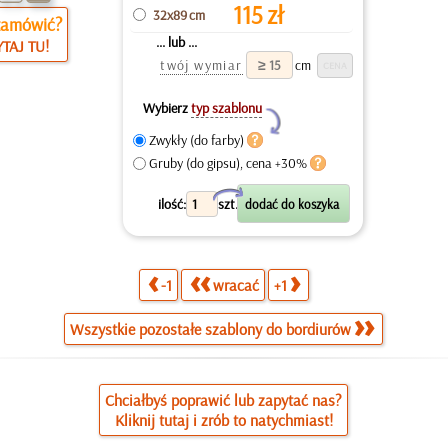
115
zł
32x89 cm
zamówić?
... lub ...
TAJ TU!
twój wymiar
cm
Wybierz
typ szablonu
Y
Zwykły (do farby)
Gruby (do gipsu), cena +30%
X
ilość:
szt.
-1
wracać
+1
Wszystkie pozostałe szablony do bordiurów
Chciałbyś poprawić lub zapytać nas?
Kliknij tutaj i zrób to natychmiast!