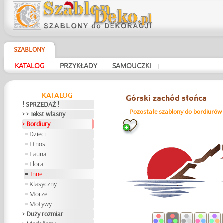
SZABLONY
KATALOG
PRZYKŁADY
SAMOUCZKI
|
|
|
KATALOG
Górski zachód słońca
! SPRZEDAŻ !
Pozostałe szablony do bordiurów
> > Tekst własny
> Bordiury
Dzieci
Etnos
Fauna
Flora
Inne
Klasyczny
Morze
Motywy
> Duży rozmiar