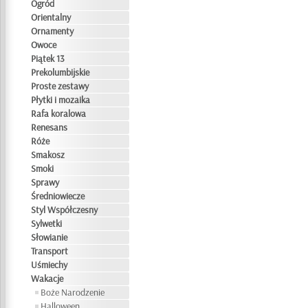
Ogród
Orientalny
Ornamenty
Owoce
Piątek 13
Prekolumbijskie
Proste zestawy
Płytki i mozaika
Rafa koralowa
Renesans
Róże
Smakosz
Smoki
Sprawy
Średniowiecze
Styl Współczesny
Sylwetki
Słowianie
Transport
Uśmiechy
Wakacje
Boże Narodzenie
Halloween