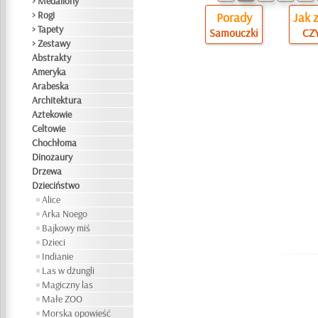
> Medaliony
> Rogi
Porady
Jak 
> Tapety
Samouczki
CZY
> Zestawy
Abstrakty
Ameryka
Arabeska
Architektura
Aztekowie
Celtowie
Chochłoma
Dinozaury
Drzewa
Dzieciństwo
Alice
Arka Noego
Bajkowy miś
Dzieci
Indianie
Las w dżungli
Magiczny las
Małe ZOO
Morska opowieść