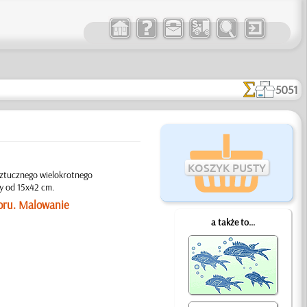
5051
KOSZYK PUSTY
ztucznego wielokrotnego
y od 15x42 cm.
oru. Malowanie
a także to...