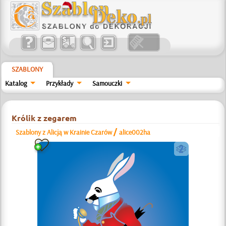
SZABLONY
Katalog
Przykłady
Samouczki
Królik z zegarem
/
Szablony z Alicją w Krainie Czarów
alice002ha
b