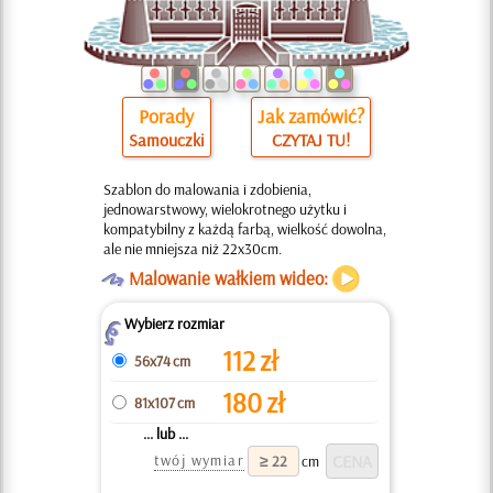
Porady
Jak zamówić?
Samouczki
CZYTAJ TU!
Szablon do malowania i zdobienia,
jednowarstwowy, wielokrotnego użytku i
kompatybilny z każdą farbą, wielkość dowolna,
ale nie mniejsza niż 22x30cm.
O
Malowanie wałkiem wideo:
Wybierz rozmiar
Z
112
zł
56x74 cm
180
zł
81x107 cm
... lub ...
twój wymiar
cm