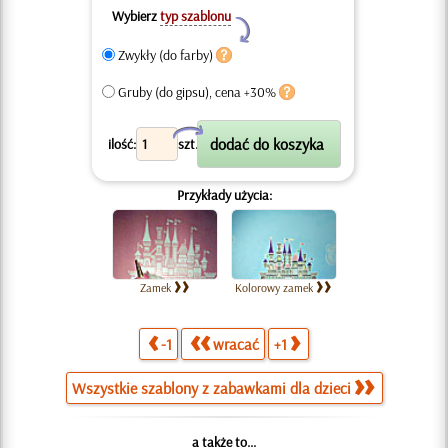
Wybierz
typ szablonu
Y
Zwykły (do farby)
Gruby (do gipsu), cena +30%
X
ilość:
szt.
Przykłady użycia:
Zamek
Kolorowy zamek
-1
wracać
+1
Wszystkie szablony z zabawkami dla dzieci
a także to...