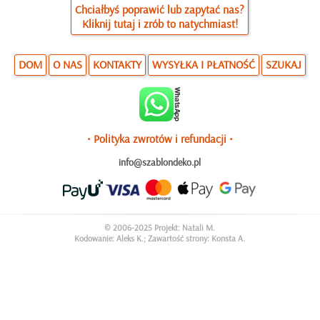
Chciałbyś poprawić lub zapytać nas?
Kliknij tutaj i zrób to natychmiast!
DOM
O NAS
KONTAKTY
WYSYŁKA I PŁATNOŚĆ
SZUKAJ
• Polityka zwrotów i refundacji •
info@szablondeko.pl
© 2006-2025 Projekt: Natali M.
Kodowanie: Aleks K.; Zawartość strony: Konsta A.