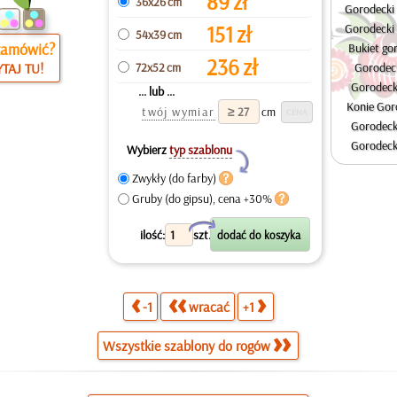
89
zł
36x26 cm
Gorodecki 
151
zł
Gorodecki 
54x39 cm
zamówić?
Bukiet go
236
zł
72x52 cm
TAJ TU!
Gorodeck
Gorodeck
... lub ...
Konie Gor
twój wymiar
cm
Gorodeck
Gorodeck
Wybierz
typ szablonu
Y
Zwykły (do farby)
Gruby (do gipsu), cena +30%
X
ilość:
szt.
-1
wracać
+1
Wszystkie szablony do rogów