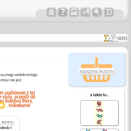
5051
KOSZYK PUSTY
tucznego wielokrotnego
miar nie jest
m szablonom z tej
a także to...
 stylu, przejdź do
 kolejnej litery.
. Malowanie
 wzory:
decki 1