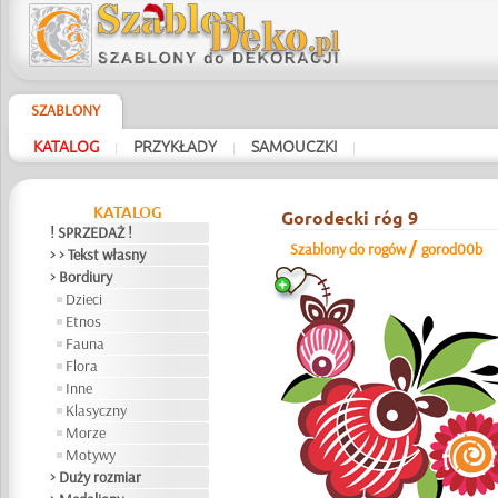
SZABLONY
KATALOG
PRZYKŁADY
SAMOUCZKI
|
|
|
KATALOG
Gorodecki róg 9
! SPRZEDAŻ !
/
Szablony do rogów
gorod00b
> > Tekst własny
> Bordiury
Dzieci
Etnos
Fauna
Flora
Inne
Klasyczny
Morze
Motywy
> Duży rozmiar