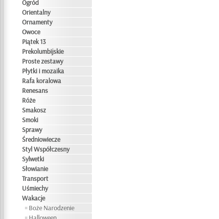
Ogród
Orientalny
Ornamenty
Owoce
Piątek 13
Prekolumbijskie
Proste zestawy
Płytki i mozaika
Rafa koralowa
Renesans
Róże
Smakosz
Smoki
Sprawy
Średniowiecze
Styl Współczesny
Sylwetki
Słowianie
Transport
Uśmiechy
Wakacje
Boże Narodzenie
Halloween