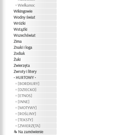
Wielkanoc
Wikingowie
Wodny świat
Wróżki
Wstążki
Wszechświat
Zima
Znaki i loga
Zodiak
Żuki
Zwierzęta
Zwroty i litery
• HURTOWY •
[BORDIURY]
[DZIECKO]
[ETNOS]
[INNE]
[MOTYWY]
[ROŚLINY]
[TEKSTY]
[ZWIERZĘTA]
❧ Na zamówienie