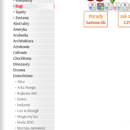
> Medaliony
> Rogi
> Tapety
Porady
Jak 
> Zestawy
Samouczki
CZY
Abstrakty
Ameryka
Arabeska
Architektura
Aztekowie
Celtowie
Chochłoma
Dinozaury
Drzewa
Dzieciństwo
Alice
Arka Noego
Bajkowy miś
Dzieci
Indianie
Las w dżungli
Magiczny las
Małe ZOO
Morska opowieść