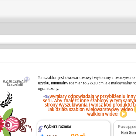
b
Ten szablon jest dwuwarstwowy i wykonany z tworzywa sz
użytku, minimalny rozmiar to 27x20 cm, ale maksymalny roz
ograniczony.
O
wymiary odpowiadają w przybliżeniu inny
serii. Aby znaleźć inne szablony w tym samym
strony wyszukiwania i wpisz kod produktu bez
Jak działa szablon wielowarstwowy wideo
wałkiem wideo:
Wybierz rozmiar
Pasujące
Z
Koń Goro