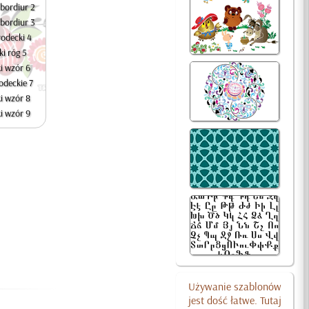
bordiur 2
bordiur 3
rodecki 4
i róg 5
i wzór 6
odeckie 7
i wzór 8
i wzór 9
Używanie szablonów
jest dość łatwe. Tutaj