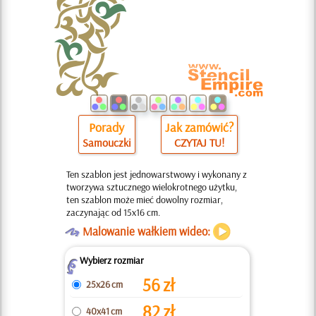
Porady
Jak zamówić?
Samouczki
CZYTAJ TU!
Ten szablon jest jednowarstwowy i wykonany z
tworzywa sztucznego wielokrotnego użytku,
ten szablon może mieć dowolny rozmiar,
zaczynając od 15x16 cm.
O
Malowanie wałkiem wideo:
Wybierz rozmiar
Z
56
zł
25x26 cm
82
zł
40x41 cm