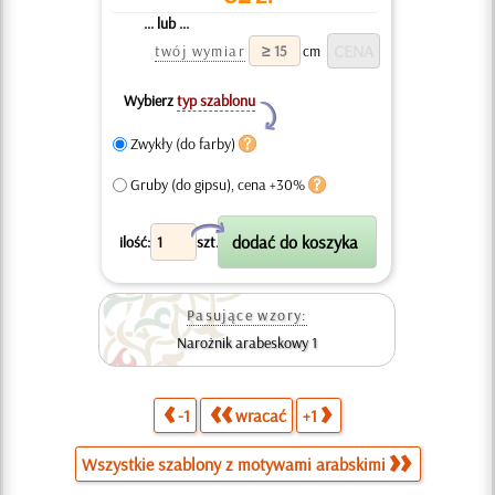
... lub ...
twój wymiar
cm
Wybierz
typ szablonu
Y
Zwykły (do farby)
Gruby (do gipsu), cena +30%
X
ilość:
szt.
Pasujące wzory:
Narożnik arabeskowy 1
-1
wracać
+1
Wszystkie szablony z motywami arabskimi