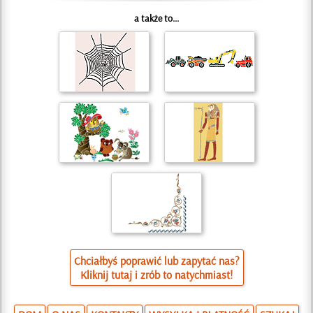
a także to...
Chciałbyś poprawić lub zapytać nas?
Kliknij tutaj i zrób to natychmiast!