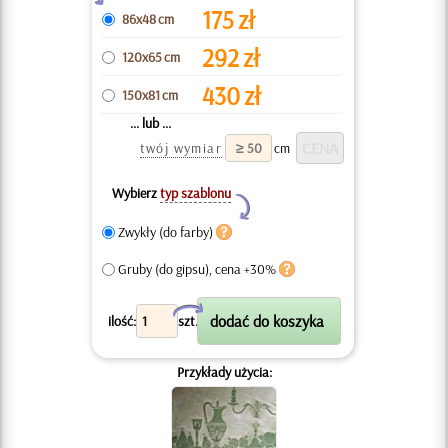
175
zł
86x48 cm
292
zł
120x65 cm
430
zł
150x81 cm
... lub ...
twój wymiar
cm
Wybierz
typ szablonu
Y
Zwykły (do farby)
Gruby (do gipsu), cena +30%
X
ilość:
szt.
Przykłady użycia: