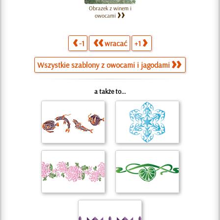
Obrazek z winem i
owocami
-1
wracać
+1
Wszystkie szablony z owocami i jagodami
a także to...