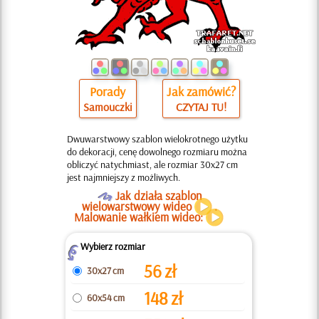
Porady
Jak zamówić?
Samouczki
CZYTAJ TU!
Dwuwarstwowy szablon wielokrotnego użytku
do dekoracji, cenę dowolnego rozmiaru można
obliczyć natychmiast, ale rozmiar 30x27 cm
jest najmniejszy z możliwych.
O
Jak działa szablon
wielowarstwowy wideo
.
Malowanie wałkiem wideo:
Wybierz rozmiar
Z
56
zł
30x27 cm
148
zł
60x54 cm