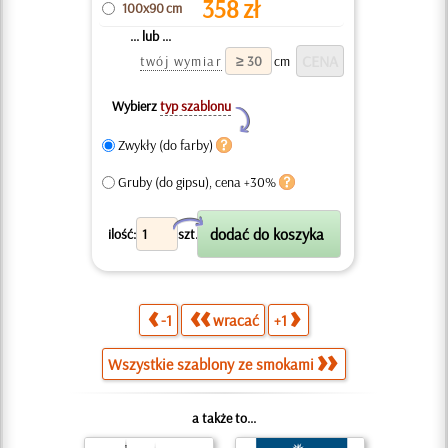
358
zł
100x90 cm
... lub ...
twój wymiar
cm
Wybierz
typ szablonu
Y
Zwykły (do farby)
Gruby (do gipsu), cena +30%
X
ilość:
szt.
-1
wracać
+1
Wszystkie szablony ze smokami
a także to...