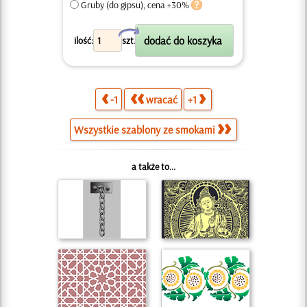
Gruby (do gipsu), cena +30%
X
ilość:
szt.
-1
wracać
+1
Wszystkie szablony ze smokami
a także to...