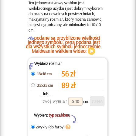
Ten jednowarstwowy szablon jest
wielokrotnego użytku i jest dobrym wyborem
do pracy na dowolnych powierzchniach,
maksymalny rozmiar, który można zamówić,
nie jest ograniczony, ale minimalny to 10x10
cm.
O
podane są przybliżone wielkości
jednego symbolu, cena podana jest
dla wszystkich symboli jednocześnie.
Malowanie wałkiem wideo:
Wybierz rozmiar
Z
56
zł
18x18 cm
89
zł
25x25 cm
... lub ...
twój wymiar
cm
Wybierz
typ szablonu
Y
Zwykły (do farby)