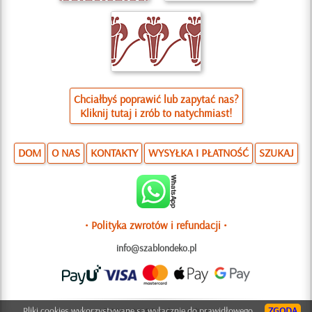
Chciałbyś poprawić lub zapytać nas?
Kliknij tutaj i zrób to natychmiast!
DOM
O NAS
KONTAKTY
WYSYŁKA I PŁATNOŚĆ
SZUKAJ
• Polityka zwrotów i refundacji •
info@szablondeko.pl
Pliki cookies wykorzystywane są wyłącznie do prawidłowego
ZGODA
© 2006-2025 Projekt: Natali M.